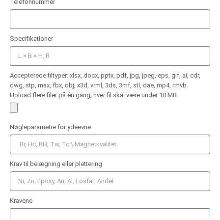
Telefonnummer
Specifikationer
Accepterede filtyper: xlsx, docx, pptx, pdf, jpg, jpeg, eps, gif, ai, cdr,
dwg, stp, max, fbx, obj, x3d, vrml, 3ds, 3mf, stl, dae, mp4, rmvb.
Upload flere filer på én gang; hver fil skal være under 10 MB.
Nøgleparametre for ydeevne
Krav til belægning eller plettering
Kravene