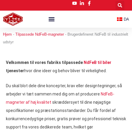
Gå
til
indholdet
DA
Tilpassede NdFeB-Magneter
Nyheder Og Blog
Hjem
-
Tilpassede NdFeB-magneter
-
Brugerdefineret NdFeB til industrielt
udstyr
Velkommen til vores fabriks tilpassede
NdFeB til biler
tjenester
hvor dine ideer og behov bliver til virkelighed.
Du skal blot dele dine koncepter, krav eller designtegninger, så
arbejder vi tæt sammen med dig om at producere
NdFeB-
magneter af høj kvalitet
skræddersyet til dine nøjagtige
specifikationer og præstationsstandarder. Du får fordel af
konkurrencedygtige priser, gratis prøver og professionel teknisk
support fra vores dedikerede team, hvilket gør