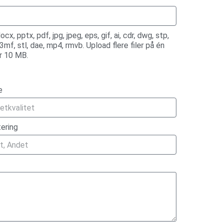
cx, pptx, pdf, jpg, jpeg, eps, gif, ai, cdr, dwg, stp,
 3mf, stl, dae, mp4, rmvb. Upload flere filer på én
er 10 MB.
e
tering