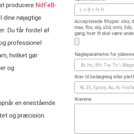
at producere
NdFeB-
 dine nøjagtige
Accepterede filtyper: xlsx, do
max, fbx, obj, x3d, vrml, 3ds,
r. Du får fordel af
gang; hver fil skal være und
 og professionel
Nøgleparametre for ydeevn
m, hvilket gør
ker og
Krav til belægning eller plet
Kravene
r opnår en enestående
tet og præcision.