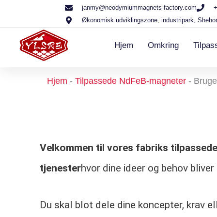
Gå
janmy@neodymiummagnets-factory.com
+
Økonomisk udviklingszone, industripark, Shehon
til
indholdet
Hjem
Omkring
Tilpa
Hjem
-
Tilpassede NdFeB-magneter
-
Bruge
Velkommen til vores fabriks tilpassed
tjenester
hvor dine ideer og behov bliver t
Du skal blot dele dine koncepter, krav el