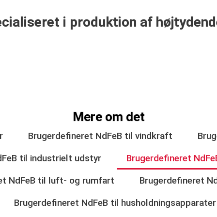
pecialiseret i produktion af højty
Mere om det
r
Brugerdefineret NdFeB til vindkraft
Brug
eB til industrielt udstyr
Brugerdefineret NdFeB
t NdFeB til luft- og rumfart
Brugerdefineret Nd
Brugerdefineret NdFeB til husholdningsapparater