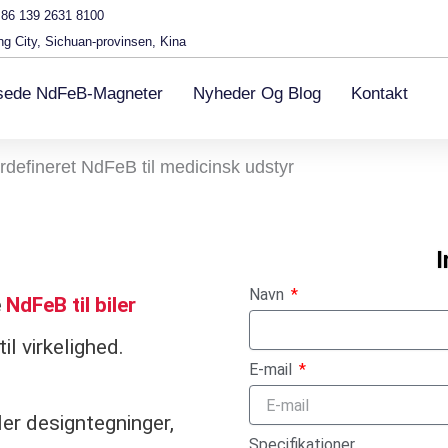
86 139 2631 8100
g City, Sichuan-provinsen, Kina
ssede NdFeB-Magneter
Nyheder Og Blog
Kontakt
rdefineret NdFeB til medicinsk udstyr
I
Navn
e
NdFeB til biler
il virkelighed.
E-mail
ler designtegninger,
Specifikationer