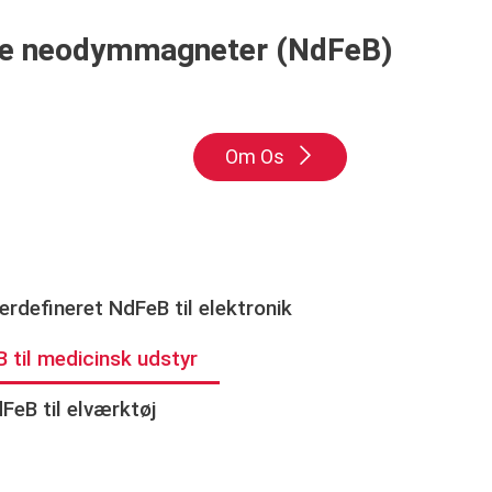
dende neodymmagneter (NdFeB)
Om Os
erdefineret NdFeB til elektronik
 til medicinsk udstyr
FeB til elværktøj