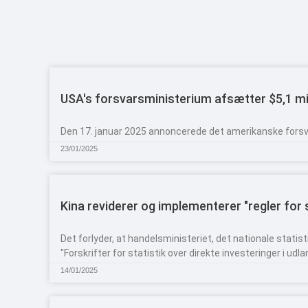
USA's forsvarsministerium afsætter $5,1 mill
Den 17. januar 2025 annoncerede det amerikanske forsvar
23/01/2025
Kina reviderer og implementerer "regler for s
Det forlyder, at handelsministeriet, det nationale stati
"Forskrifter for statistik over direkte investeringer i udla
14/01/2025