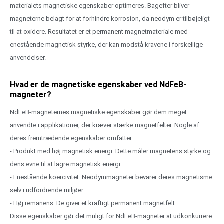
materialets magnetiske egenskaber optimeres. Bagefter bliver
magneterne belagt for at forhindre korrosion, da neodym er tilbøjeligt
til at oxidere. Resultatet er et permanent magnetmateriale med
enestående magnetisk styrke, der kan modstå kravene i forskellige
anvendelser.
Hvad er de magnetiske egenskaber ved NdFeB-
magneter?
NdFeB-magneternes magnetiske egenskaber gør dem meget
anvendte i applikationer, der kræver stærke magnetfelter. Nogle af
deres fremtrædende egenskaber omfatter:
- Produkt med høj magnetisk energi: Dette måler magnetens styrke og
dens evne til at lagre magnetisk energi.
- Enestående koercivitet: Neodymmagneter bevarer deres magnetisme
selv i udfordrende miljøer.
- Høj remanens: De giver et kraftigt permanent magnetfelt.
Disse egenskaber gør det muligt for NdFeB-magneter at udkonkurrere