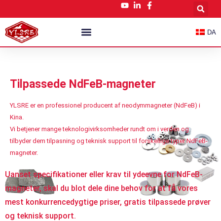
Gå
til
indholdet
DA
Tilpassede NdFeB-Magneter
Nyheder Og Blog
Tilpassede NdFeB-magneter
YLSRE er en professionel producent af neodymmagneter (NdFeB) i
Kina.
Vi betjener mange teknologivirksomheder rundt om i verden og
tilbyder dem tilpasning og teknisk support til forskellige typer NdFeB-
magneter.
Uanset specifikationer eller krav til ydeevne for NdFeB-
magneter, skal du blot dele dine behov for at få vores
mest konkurrencedygtige priser, gratis tilpassede prøver
og teknisk support.