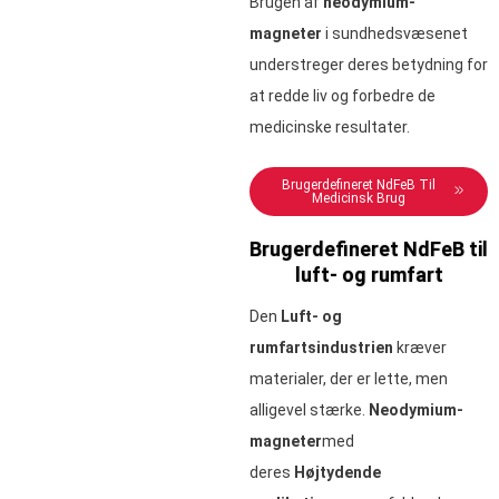
Brugen af
neodymium-
magneter
i sundhedsvæsenet
understreger deres betydning for
at redde liv og forbedre de
medicinske resultater.
Brugerdefineret NdFeB Til
Medicinsk Brug
Brugerdefineret NdFeB til
luft- og rumfart
Den
Luft- og
rumfartsindustrien
kræver
materialer, der er lette, men
alligevel stærke.
Neodymium-
magneter
med
deres
Højtydende