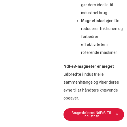
gør dem ideelle til
industriel brug.
Magnetiske lejer
: De
reducerer friktionen og
forbedrer
effektiviteten i
roterende maskiner.
NdFeB-magneter er meget
udbredte
i industrielle
sammenhænge og viser deres
evne til at håndtere krævende
opgaver.
Brugerdefineret NdFeB Til
Industrien