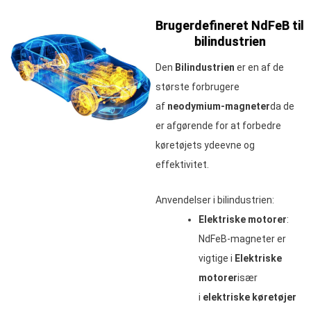
Brugerdefineret NdFeB til
bilindustrien
Den
Bilindustrien
er en af de
største forbrugere
af
neodymium-magneter
da de
er afgørende for at forbedre
køretøjets ydeevne og
effektivitet.
Anvendelser i bilindustrien:
Elektriske motorer
:
NdFeB-magneter er
vigtige i
Elektriske
motorer
især
i
elektriske køretøjer