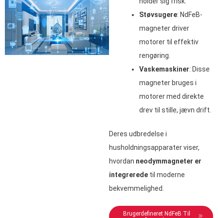
holder sig frisk.
Støvsugere
: NdFeB-
magneter driver
motorer til effektiv
rengøring.
Vaskemaskiner
: Disse
magneter bruges i
motorer med direkte
drev til stille, jævn drift.
Deres udbredelse i
husholdningsapparater viser,
hvordan
neodymmagneter er
integrerede
til moderne
bekvemmelighed.
Brugerdefineret NdFeB Til