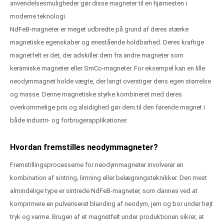
anvendelsesmuligheder gør disse magneter til en hjørnesten i
moderne teknologi.
NdFeB-magneter er meget udbredte på grund af deres stærke
magnetiske egenskaber og enestående holdbarhed. Deres kraftige
magnetfelt er det, der adskiller dem fra andre magneter som
keramiske magneter eller SmCo-magneter. For eksempel kan en lille
neodymmagnet holde vægte, der langt overstiger dens egen størrelse
og masse. Denne magnetiske styrke kombineret med deres
overkommelige pris og alsidighed gør dem til den førende magnet i
både industri- og forbrugerapplikationer.
Hvordan fremstilles neodymmagneter?
Fremstillingsprocesserne for neodymmagneter involverer en
kombination af sintring, limning eller belægningsteknikker. Den mest
almindelige type er sintrede NdFeB-magneter, som dannes ved at
komprimere en pulveriseret blanding af neodym, jern og bor under højt
tryk og varme. Brugen af et magnetfelt under produktionen sikrer, at