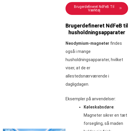
Brugerdefineret NdFeB Til
Værktøj
Brugerdefineret NdFeB til
husholdningsapparater
Neodymium-magneter
findes
også i mange
husholdningsapparater, hvilket
viser, at de er
allestedsnærværende i
dagligdagen.
Eksempler på anvendelser:
Køleskabsdøre
:
Magneter sikrer en tæt
forsegling, så maden