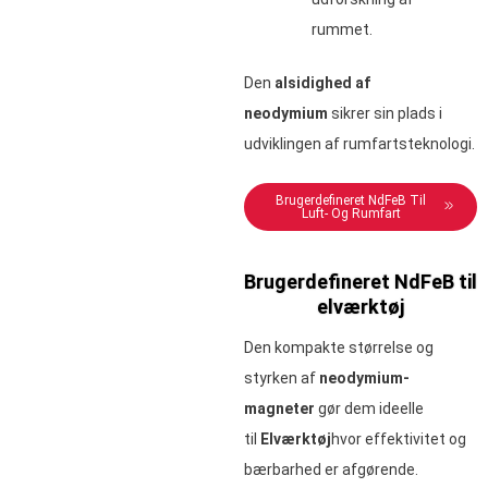
rummet.
Den
alsidighed af
neodymium
sikrer sin plads i
udviklingen af rumfartsteknologi.
Brugerdefineret NdFeB Til
Luft- Og Rumfart
Brugerdefineret NdFeB til
elværktøj
Den kompakte størrelse og
styrken af
neodymium-
magneter
gør dem ideelle
til
Elværktøj
hvor effektivitet og
bærbarhed er afgørende.