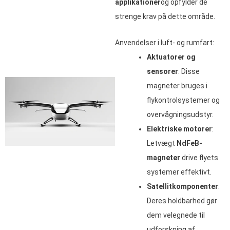
applikationer
og opfylder de
strenge krav på dette område.
Anvendelser i luft- og rumfart:
Aktuatorer og
sensorer
: Disse
magneter bruges i
flykontrolsystemer og
overvågningsudstyr.
Elektriske motorer
:
Letvægt
NdFeB-
magneter
drive flyets
systemer effektivt.
Satellitkomponenter
:
Deres holdbarhed gør
dem velegnede til
udforskning af