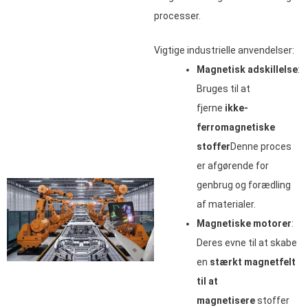
processer.
Vigtige industrielle anvendelser:
Magnetisk adskillelse
:
Bruges til at
fjerne
ikke-
ferromagnetiske
stoffer
Denne proces
er afgørende for
genbrug og forædling
af materialer.
Magnetiske motorer
:
Deres evne til at skabe
en
stærkt magnetfelt
til at
magnetisere
stoffer