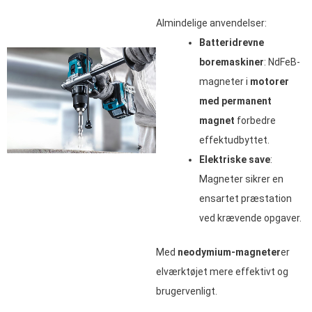
Almindelige anvendelser:
Batteridrevne
boremaskiner
: NdFeB-
magneter i
motorer
med permanent
magnet
forbedre
effektudbyttet.
Elektriske save
:
Magneter sikrer en
ensartet præstation
ved krævende opgaver.
Med
neodymium-magneter
er
elværktøjet mere effektivt og
brugervenligt.