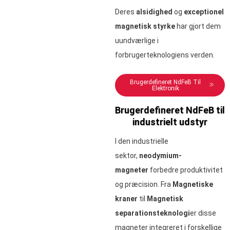
Deres
alsidighed
og
exceptionel
magnetisk styrke
har gjort dem
uundværlige i
forbrugerteknologiens verden.
Brugerdefineret NdFeB Til
Elektronik
Brugerdefineret NdFeB til
industrielt udstyr
I den industrielle
sektor,
neodymium-
magneter
forbedre produktivitet
og præcision. Fra
Magnetiske
kraner
til
Magnetisk
separationsteknologi
er disse
magneter integreret i forskellige