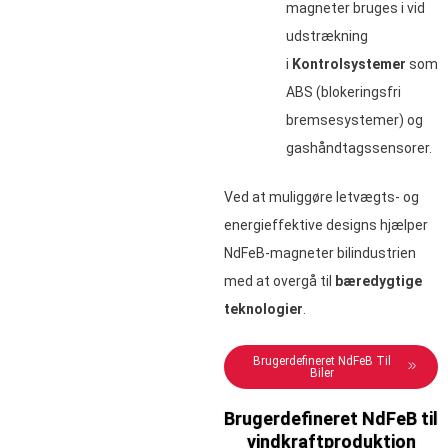
magneter bruges i vid
udstrækning
i
Kontrolsystemer
som
ABS (blokeringsfri
bremsesystemer) og
gashåndtagssensorer.
Ved at muliggøre letvægts- og
energieffektive designs hjælper
NdFeB-magneter bilindustrien
med at overgå til
bæredygtige
teknologier
.
Brugerdefineret NdFeB Til
Biler
Brugerdefineret NdFeB til
vindkraftproduktion