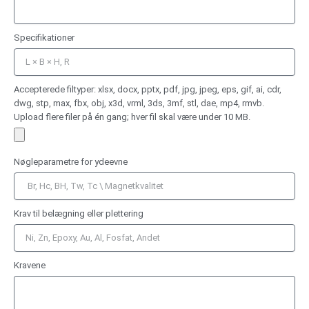
Specifikationer
Accepterede filtyper: xlsx, docx, pptx, pdf, jpg, jpeg, eps, gif, ai, cdr,
dwg, stp, max, fbx, obj, x3d, vrml, 3ds, 3mf, stl, dae, mp4, rmvb.
Upload flere filer på én gang; hver fil skal være under 10 MB.
Nøgleparametre for ydeevne
Krav til belægning eller plettering
Kravene