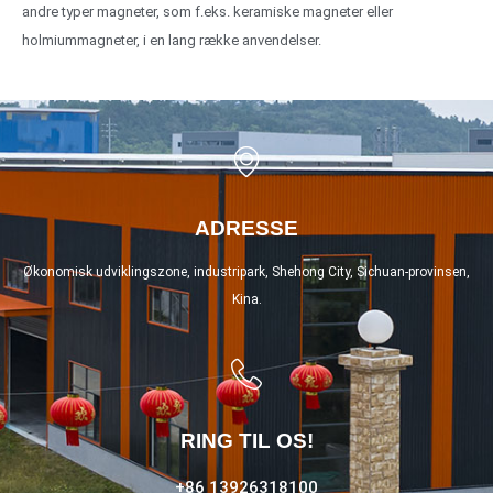
andre typer magneter, som f.eks. keramiske magneter eller
holmiummagneter, i en lang række anvendelser.
ADRESSE
Økonomisk udviklingszone, industripark, Shehong City, Sichuan-provinsen,
Kina.
RING TIL OS!
+86 13926318100