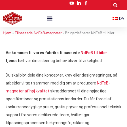
Gå
til
indholdet
DA
Tilpassede NdFeB-Magneter
Nyheder Og Blog
Hjem
-
Tilpassede NdFeB-magneter
-
Brugerdefineret NdFeB til biler
Velkommen til vores fabriks tilpassede
NdFeB til biler
tjenester
hvor dine ideer og behov bliver til virkelighed.
Du skal blot dele dine koncepter, krav eller designtegninger, så
arbejder vi tæt sammen med dig om at producere
NdFeB-
magneter af høj kvalitet
skræddersyet til dine nøjagtige
specifikationer og præstationsstandarder. Du får fordel af
konkurrencedygtige priser, gratis prøver og professionel teknisk
support fra vores dedikerede team, hvilket gør
tilpasningsprocessen bekymringsfri, sikker og