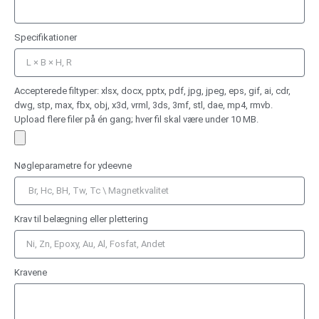
Specifikationer
Accepterede filtyper: xlsx, docx, pptx, pdf, jpg, jpeg, eps, gif, ai, cdr,
dwg, stp, max, fbx, obj, x3d, vrml, 3ds, 3mf, stl, dae, mp4, rmvb.
Upload flere filer på én gang; hver fil skal være under 10 MB.
Nøgleparametre for ydeevne
Krav til belægning eller plettering
Kravene