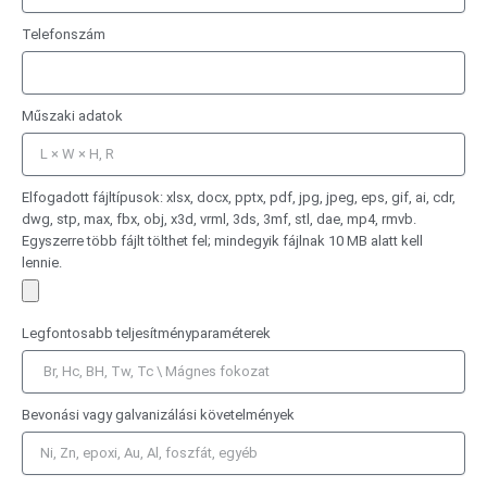
Telefonszám
Műszaki adatok
Elfogadott fájltípusok: xlsx, docx, pptx, pdf, jpg, jpeg, eps, gif, ai, cdr,
dwg, stp, max, fbx, obj, x3d, vrml, 3ds, 3mf, stl, dae, mp4, rmvb.
Egyszerre több fájlt tölthet fel; mindegyik fájlnak 10 MB alatt kell
lennie.
Legfontosabb teljesítményparaméterek
Bevonási vagy galvanizálási követelmények