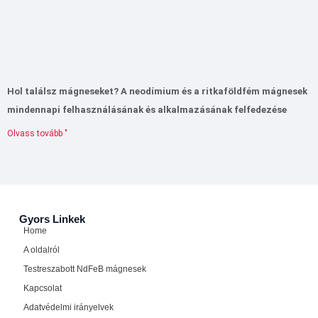
Hol találsz mágneseket? A neodímium és a ritkaföldfém mágnesek
mindennapi felhasználásának és alkalmazásának felfedezése
Olvass tovább "
Gyors Linkek
Home
A oldalról
Testreszabott NdFeB mágnesek
Kapcsolat
Adatvédelmi irányelvek