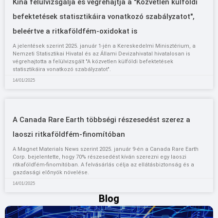
Kína felülvizsgálja és végrehajtja a "Közvetlen külföldi
befektetések statisztikáira vonatkozó szabályzatot",
beleértve a ritkaföldfém-oxidokat is
A jelentések szerint 2025. január 1-jén a Kereskedelmi Minisztérium, a
Nemzeti Statisztikai Hivatal és az Állami Devizahivatal hivatalosan is
végrehajtotta a felülvizsgált "A közvetlen külföldi befektetések
statisztikáira vonatkozó szabályzatot".
14/01/2025
A Canada Rare Earth többségi részesedést szerez a
laoszi ritkaföldfém-finomítóban
A Magnet Materials News szerint 2025. január 9-én a Canada Rare Earth
Corp. bejelentette, hogy 70% részesedést kíván szerezni egy laoszi
ritkaföldfém-finomítóban. A felvásárlás célja az ellátásbiztonság és a
gazdasági előnyök növelése.
14/01/2025
Blog