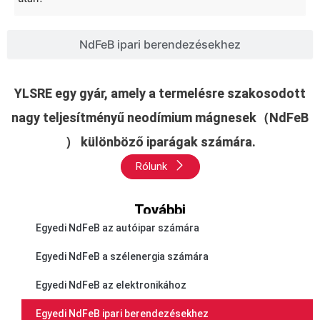
NdFeB ipari berendezésekhez
YLSRE egy gyár, amely a termelésre szakosodott
nagy teljesítményű neodímium mágnesek（NdFeB
） különböző iparágak számára.
Rólunk
További
Egyedi NdFeB az autóipar számára
Egyedi NdFeB a szélenergia számára
Egyedi NdFeB az elektronikához
Egyedi NdFeB ipari berendezésekhez