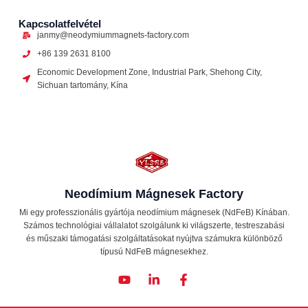
Kapcsolatfelvétel
janmy@neodymiummagnets-factory.com
+86 139 2631 8100
Economic Development Zone, Industrial Park, Shehong City,
Sichuan tartomány, Kína
Neodímium Mágnesek Factory
Mi egy professzionális gyártója neodímium mágnesek (NdFeB) Kínában.
Számos technológiai vállalatot szolgálunk ki világszerte, testreszabási
és műszaki támogatási szolgáltatásokat nyújtva számukra különböző
típusú NdFeB mágnesekhez.
Y
L
F
o
i
a
u
n
c
t
k
e