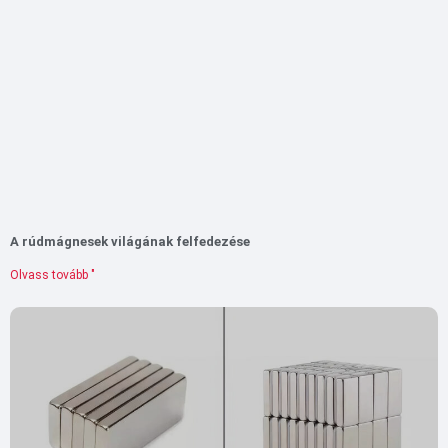
A rúdmágnesek világának felfedezése
Olvass tovább "