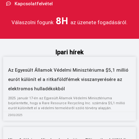
Kapcsolatfelvétel
8H
Válaszolni fogunk
az üzenete fogadásáról.
Ipari hírek
Az Egyesült Államok Védelmi Minisztériuma $5,1 millió
eurót különít el a ritkaföldfémek visszanyerésére az
elektromos hulladékokból
2025. január 17-én az Egyesült Államok Védelmi Minisztériuma
bejelentette, hogy a Rare Resource Recycling Inc. számára $5,1 millió
eurót különített el a védelmi termelésről szóló törvény alapján.
23/01/2025