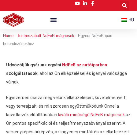
Ugrás
a
tartalomra
HU
Testreszabott NdFeB Mágnesek
Hírek És Blog
Home
-
Testreszabott NdFeB mágnesek
-
Egyedi NdFeB ipari
berendezésekhez
Üdvözöljük gyárunk egyéni
NdFeB az autóiparban
szolgáltatások
, ahol az Ön elképzelései és igényei valósággá
válnak.
Egyszerűen ossza meg velünk elképzeléseit, követelményeit
vagy tervrajzait, és mi szorosan együttműködünk Önnel a
következők előállításában
kiváló minőségű NdFeB mágnesek
az
Ön pontos specifikációi és teljesítményszabványai szerint. A
versenyképes árképzés, az ingyenes minták és az elkötelezett