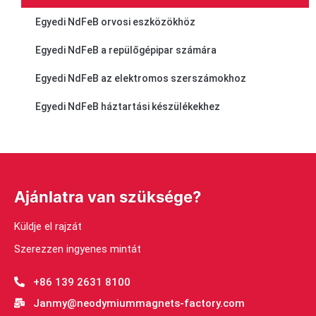
Egyedi NdFeB orvosi eszközökhöz
Egyedi NdFeB a repülőgépipar számára
Egyedi NdFeB az elektromos szerszámokhoz
Egyedi NdFeB háztartási készülékekhez
Ajánlatra van szüksége?
Küldje el rajzát
Szerezzen ingyenes mintát
+86 139 2631 8100
Janmy@neodymiummagnets-factory.com