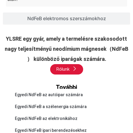
NdFeB elektromos szerszámokhoz
YLSRE egy gyár, amely a termelésre szakosodott
nagy teljesítményű neodímium mágnesek（NdFeB
） különböző iparágak számára.
Rólunk
További
Egyedi NdFeB az autóipar számára
Egyedi NdFeB a szélenergia számára
Egyedi NdFeB az elektronikához
Egyedi NdFeB ipari berendezésekhez