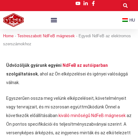
Ugrás
a
tartalomra
HU
Testreszabott NdFeB Mágnesek
Hírek És Blog
Home
-
Testreszabott NdFeB mágnesek
-
Egyedi NdFeB az elektromos
szerszámokhoz
Üdvözöljük gyárunk egyéni
NdFeB az autóiparban
szolgáltatások
, ahol az Ön elképzelései és igényei valósággá
válnak.
Egyszerűen ossza meg velünk elképzeléseit, követelményeit
vagy tervrajzait, és mi szorosan együttműködünk Önnel a
következők előállításában
kiváló minőségű NdFeB mágnesek
az
Ön pontos specifikációi és teljesítményszabványai szerint. A
versenyképes árképzés, az ingyenes minták és az elkötelezett