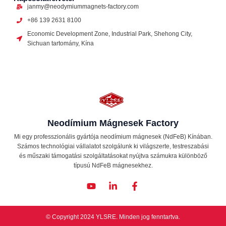
janmy@neodymiummagnets-factory.com
+86 139 2631 8100
Economic Development Zone, Industrial Park, Shehong City,
Sichuan tartomány, Kína
Neodímium Mágnesek Factory
Mi egy professzionális gyártója neodímium mágnesek (NdFeB) Kínában.
Számos technológiai vállalatot szolgálunk ki világszerte, testreszabási
és műszaki támogatási szolgáltatásokat nyújtva számukra különböző
típusú NdFeB mágnesekhez.
Y
L
F
o
i
a
u
n
c
t
k
e
u
e
b
© Copyright 2024 YLSRE. Minden jog fenntartva.
b
d
o