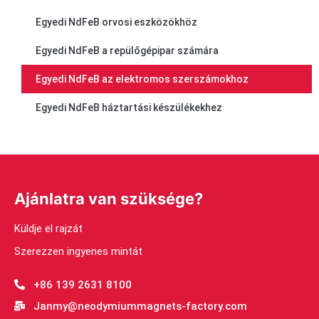
Egyedi NdFeB orvosi eszközökhöz
Egyedi NdFeB a repülőgépipar számára
Egyedi NdFeB az elektromos szerszámokhoz
Egyedi NdFeB háztartási készülékekhez
Ajánlatra van szüksége?
Küldje el rajzát
Szerezzen ingyenes mintát
+86 139 2631 8100
Janmy@neodymiummagnets-factory.com