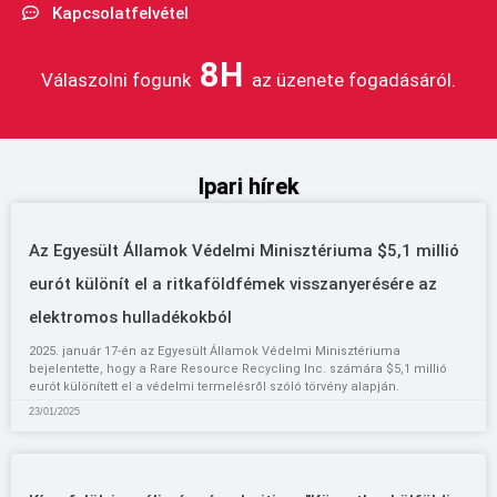
Kapcsolatfelvétel
8H
Válaszolni fogunk
az üzenete fogadásáról.
Ipari hírek
Az Egyesült Államok Védelmi Minisztériuma $5,1 millió
eurót különít el a ritkaföldfémek visszanyerésére az
elektromos hulladékokból
2025. január 17-én az Egyesült Államok Védelmi Minisztériuma
bejelentette, hogy a Rare Resource Recycling Inc. számára $5,1 millió
eurót különített el a védelmi termelésről szóló törvény alapján.
23/01/2025