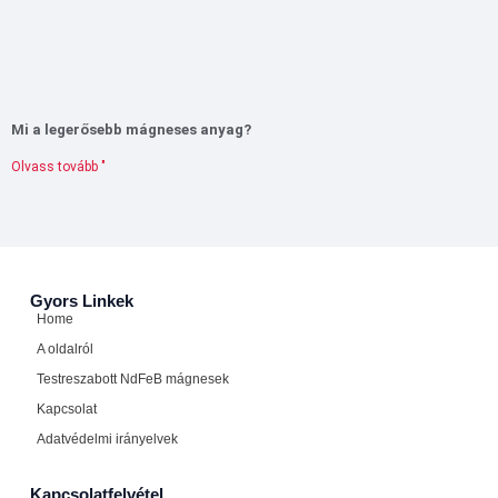
Mi a legerősebb mágneses anyag?
Olvass tovább "
Gyors Linkek
Home
A oldalról
Testreszabott NdFeB mágnesek
Kapcsolat
Adatvédelmi irányelvek
Kapcsolatfelvétel