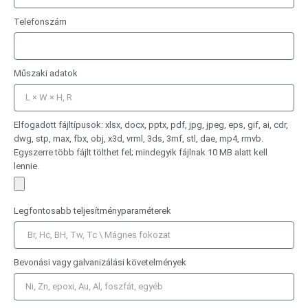
Telefonszám
Műszaki adatok
Elfogadott fájltípusok: xlsx, docx, pptx, pdf, jpg, jpeg, eps, gif, ai, cdr,
dwg, stp, max, fbx, obj, x3d, vrml, 3ds, 3mf, stl, dae, mp4, rmvb.
Egyszerre több fájlt tölthet fel; mindegyik fájlnak 10 MB alatt kell
lennie.
Legfontosabb teljesítményparaméterek
Bevonási vagy galvanizálási követelmények