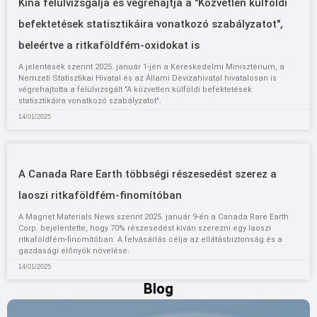
Kína felülvizsgálja és végrehajtja a "Közvetlen külföldi
befektetések statisztikáira vonatkozó szabályzatot",
beleértve a ritkaföldfém-oxidokat is
A jelentések szerint 2025. január 1-jén a Kereskedelmi Minisztérium, a
Nemzeti Statisztikai Hivatal és az Állami Devizahivatal hivatalosan is
végrehajtotta a felülvizsgált "A közvetlen külföldi befektetések
statisztikáira vonatkozó szabályzatot".
14/01/2025
A Canada Rare Earth többségi részesedést szerez a
laoszi ritkaföldfém-finomítóban
A Magnet Materials News szerint 2025. január 9-én a Canada Rare Earth
Corp. bejelentette, hogy 70% részesedést kíván szerezni egy laoszi
ritkaföldfém-finomítóban. A felvásárlás célja az ellátásbiztonság és a
gazdasági előnyök növelése.
14/01/2025
Blog