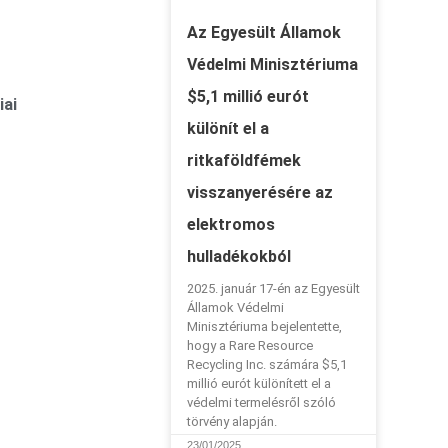
Az Egyesült Államok
Védelmi Minisztériuma
$5,1 millió eurót
iai
különít el a
ritkaföldfémek
visszanyerésére az
elektromos
hulladékokból
2025. január 17-én az Egyesült
Államok Védelmi
Minisztériuma bejelentette,
hogy a Rare Resource
Recycling Inc. számára $5,1
millió eurót különített el a
védelmi termelésről szóló
törvény alapján.
23/01/2025