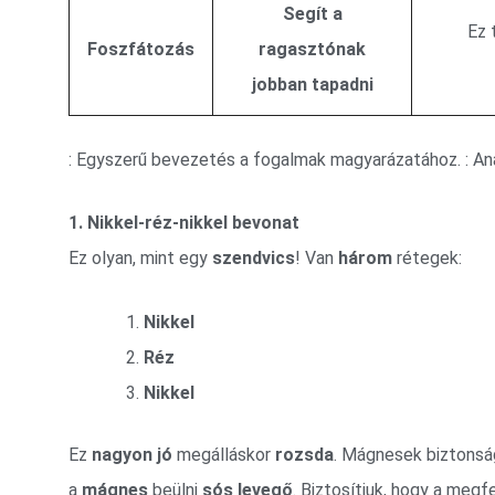
Segít a
Ez t
Foszfátozás
ragasztónak
jobban tapadni
: Egyszerű bevezetés a fogalmak magyarázatához. : An
1. Nikkel-réz-nikkel bevonat
Ez olyan, mint egy
szendvics
! Van
három
rétegek:
Nikkel
Réz
Nikkel
Ez
nagyon jó
megálláskor
rozsda
. Mágnesek biztonsá
a
mágnes
beülni
sós levegő
. Biztosítjuk, hogy a megf