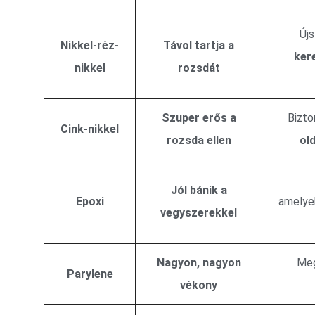
Új
Nikkel-réz-
Távol tartja a
ker
nikkel
rozsdát
Szuper erős a
Bizto
Cink-nikkel
rozsda ellen
ol
Jól bánik a
Epoxi
amely
vegyszerekkel
Nagyon, nagyon
Meg
Parylene
vékony