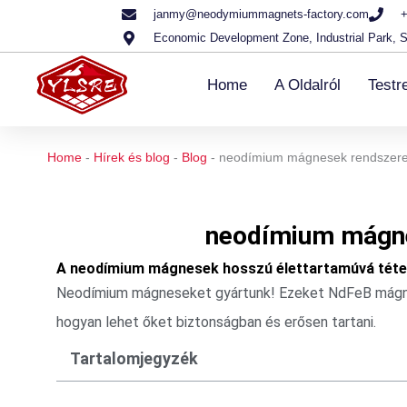
Ugrás
janmy@neodymiummagnets-factory.com
+
Economic Development Zone, Industrial Park, S
a
tartalomra
Home
A Oldalról
Testr
Home
-
Hírek és blog
-
Blog
-
neodímium mágnesek rendszeres
neodímium mágne
A neodímium mágnesek hosszú élettartamúvá tétel
Neodímium mágneseket gyártunk! Ezeket NdFeB mágnese
hogyan lehet őket biztonságban és erősen tartani.
Tartalomjegyzék