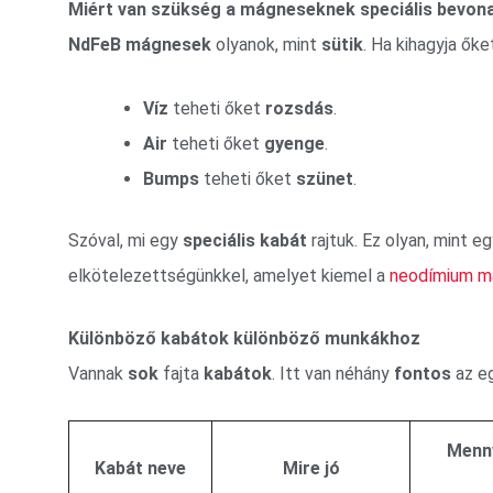
Miért van szükség a mágneseknek speciális bevon
NdFeB mágnesek
olyanok, mint
sütik
. Ha kihagyja ők
Víz
teheti őket
rozsdás
.
Air
teheti őket
gyenge
.
Bumps
teheti őket
szünet
.
Szóval, mi egy
speciális kabát
rajtuk. Ez olyan, mint e
elkötelezettségünkkel, amelyet kiemel a
neodímium m
Különböző kabátok különböző munkákhoz
Vannak
sok
fajta
kabátok
. Itt van néhány
fontos
az eg
Menny
Kabát neve
Mire jó