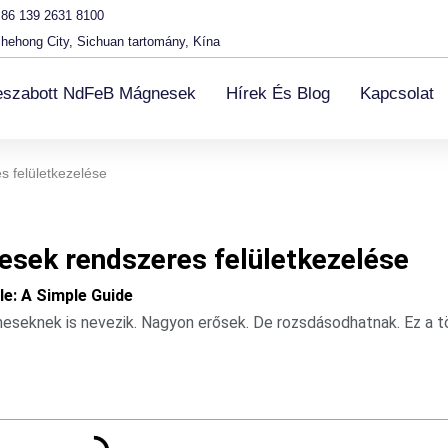
86 139 2631 8100
hehong City, Sichuan tartomány, Kína
eszabott NdFeB Mágnesek
Hírek És Blog
Kapcsolat
 felületkezelése
sek rendszeres felületkezelése
e: A Simple Guide
knek is nevezik. Nagyon erősek. De rozsdásodhatnak. Ez a tör