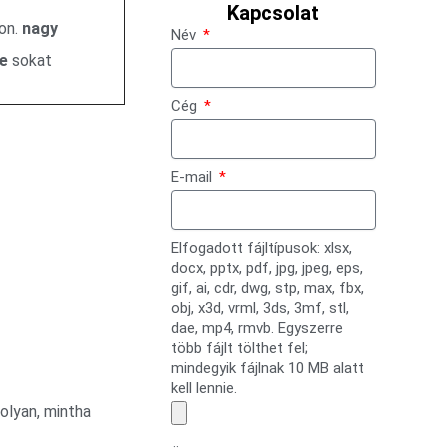
Kapcsolat
on.
nagy
Név
e
sokat
Cég
E-mail
Elfogadott fájltípusok: xlsx,
docx, pptx, pdf, jpg, jpeg, eps,
gif, ai, cdr, dwg, stp, max, fbx,
obj, x3d, vrml, 3ds, 3mf, stl,
dae, mp4, rmvb. Egyszerre
több fájlt tölthet fel;
mindegyik fájlnak 10 MB alatt
kell lennie.
 olyan, mintha