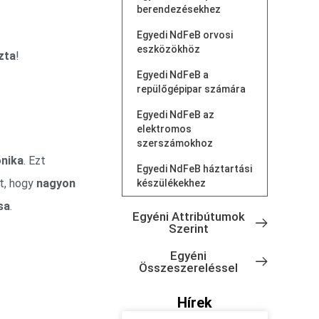
berendezésekhez
Egyedi NdFeB orvosi
eszközökhöz
zta
!
Egyedi NdFeB a
repülőgépipar számára
Egyedi NdFeB az
elektromos
szerszámokhoz
onika
. Ezt
Egyedi NdFeB háztartási
et, hogy
nagyon
készülékekhez
sa
.
Egyéni Attribútumok
Szerint
Egyéni
Összeszereléssel
Hírek