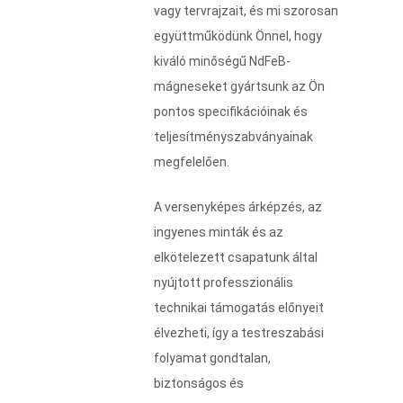
vagy tervrajzait, és mi szorosan
együttműködünk Önnel, hogy
kiváló minőségű NdFeB-
mágneseket gyártsunk az Ön
pontos specifikációinak és
teljesítményszabványainak
megfelelően.
A versenyképes árképzés, az
ingyenes minták és az
elkötelezett csapatunk által
nyújtott professzionális
technikai támogatás előnyeit
élvezheti, így a testreszabási
folyamat gondtalan,
biztonságos és