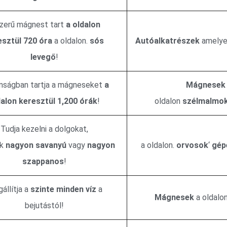
szerű mágnest tart
a oldalon
esztül
720 óra
a oldalon.
sós
Autóalkatrészek
amely
levegő
!
nságban tartja a mágneseket
a
Mágnesek
dalon keresztül
1,200
órák
!
oldalon
szélmalmo
Tudja kezelni a dolgokat,
ek
nagyon savanyú
vagy
nagyon
a oldalon.
orvosok
‘
gép
szappanos
!
állítja a
szinte minden víz
a
Mágnesek
a oldalo
bejutástól!