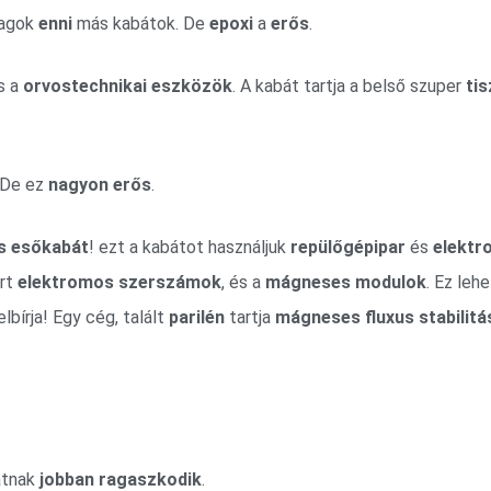
yagok
enni
más kabátok. De
epoxi
a
erős
.
és a
orvostechnikai eszközök
. A kabát tartja a belső szuper
tis
 De ez
nagyon erős
.
s esőkabát
! ezt a kabátot használjuk
repülőgépipar
és
elektr
ert
elektromos szerszámok
, és a
mágneses modulok
. Ez leh
elbírja! Egy cég, talált
parilén
tartja
mágneses fluxus stabilitá
átnak
jobban ragaszkodik
.