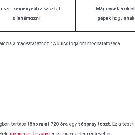
eszi...
keményebb
a kabátot
Mágnesek
a oldal
a
lehámozni
gépek
hogy
shak
alógia a magyarázathoz. : A kulcsfogalom meghatározása.
gban tartása
több mint 720 óra
egy
sóspray teszt
. Ez a teszt
elelő
mágneses bevonat
a tartós védelem érdekében.