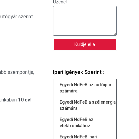
Üzenet
autógyár szerint
Küldje el a
Ipari Igények Szerint :
sabb szempontja,
Egyedi NdFeB az autóipar
számára
munkában
10 év
!
Egyedi NdFeB a szélenergia
számára
Egyedi NdFeB az
elektronikához
Egyedi NdFeB ipari