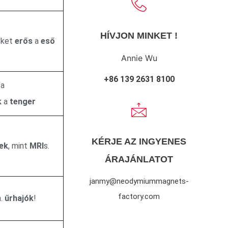
HÍVJON MINKET !
eket
erős
a
eső
Annie Wu
+86 139 2631 8100
a
k
a
tenger
KÉRJE AZ INGYENES
ek
, mint
MRI
s.
ÁRAJÁNLATOT
janmy@neodymiummagnets-
factory.com
n.
űrhajók
!