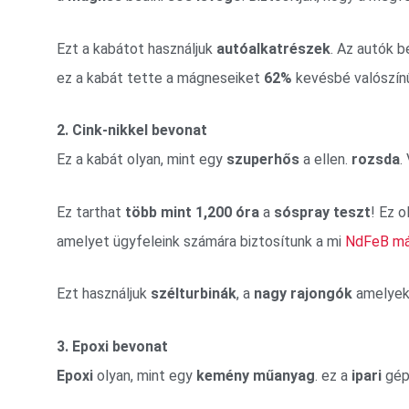
Ezt a kabátot használjuk
autóalkatrészek
. Az autók 
ez a kabát tette a mágneseiket
62%
kevésbé valószínű
2. Cink-nikkel bevonat
Ez a kabát olyan, mint egy
szuperhős
a ellen.
rozsda
.
Ez tarthat
több mint 1,200 óra
a
sóspray teszt
! Ez 
amelyet ügyfeleink számára biztosítunk a mi
NdFeB má
Ezt használjuk
szélturbinák
, a
nagy rajongók
amelye
3. Epoxi bevonat
Epoxi
olyan, mint egy
kemény műanyag
. ez a
ipari
gép