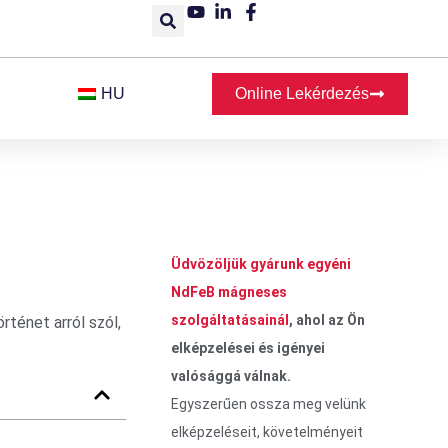
HU
Online Lekérdezés
Üdvözöljük gyárunk egyéni
NdFeB mágneses
szolgáltatásainál
, ahol az Ön
ténet arról szól,
elképzelései és igényei
valósággá válnak.
Egyszerűen ossza meg velünk
elképzeléseit, követelményeit