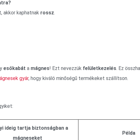
atra?
et, akkor kaphatnak
rossz
.
gy
esőkabát
a
mágnes
! Ezt nevezzük
felületkezelés
. Ez összh
ágnesek gyár
, hogy kiváló minőségű termékeket szállítson.
yiket:
i ideig tartja biztonságban a
Példa
mágneseket