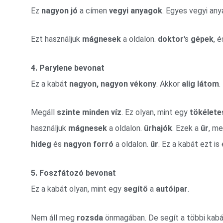
Ez
nagyon jó
a címen
vegyi anyagok
. Egyes vegyi an
Ezt használjuk
mágnesek
a oldalon.
doktor
's
gépek
, 
4. Parylene bevonat
Ez a kabát
nagyon, nagyon vékony
. Akkor
alig látom
.
Megáll
szinte minden víz
. Ez olyan, mint egy
tökélete
használjuk
mágnesek
a oldalon.
űrhajók
. Ezek a
űr
, m
hideg
és
nagyon forró
a oldalon.
űr
. Ez a kabát ezt is 
5. Foszfátozó bevonat
Ez a kabát olyan, mint egy
segítő
a
autóipar
.
Nem áll meg
rozsda
önmagában. De segít a többi kab