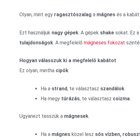
Olyan, mint egy
ragasztószalag
a
mágnes
és a kabát
Ezt használjuk
nagy gépek
. A gépek
shake
sokat. Ez a
tulajdonságok
. A megfelelő
mágneses fokozat
szinté
Hogyan válasszuk ki a megfelelő kabátot
Ez olyan, mintha
cipők
.
Ha a
strand
, te választasz
szandálok
.
Ha megy
túrázás
, te választasz
csizma
.
Ugyanezt tesszük a
mágnesek
.
Ha a
mágnes
közel lesz
sós vízben, robusz