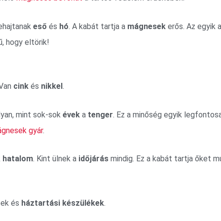
behajtanak
eső
és
hó
. A kabát tartja a
mágnesek
erős. Az egyik 
, hogy eltörik!
 Van
cink
és
nikkel
.
olyan, mint sok-sok
évek
a
tenger
. Ez a minőség egyik legfonto
gnesek gyár
.
k
hatalom
. Kint ülnek a
időjárás
mindig. Ez a kabát tartja őket 
ek és
háztartási készülékek
.