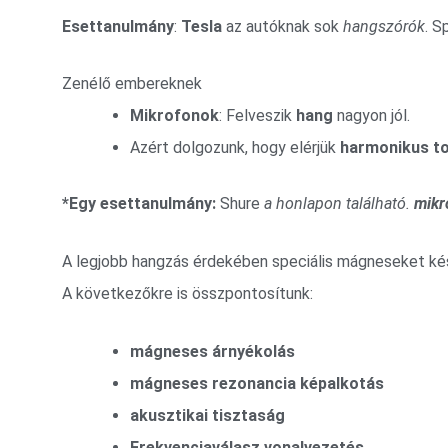
Esettanulmány
:
Tesla
az autóknak sok
hangszórók
. S
Zenélő embereknek
Mikrofonok
: Felveszik
hang
nagyon jól.
Azért dolgozunk, hogy elérjük
harmonikus to
*Egy esettanulmány:
Shure
a honlapon található.
mikr
A legjobb hangzás érdekében speciális mágneseket ké
A következőkre is összpontosítunk:
mágneses árnyékolás
mágneses rezonancia képalkotás
akusztikai tisztaság
Frekvenciaválasz vonalvezetés