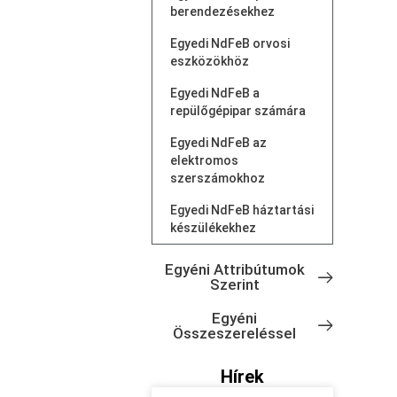
berendezésekhez
Egyedi NdFeB orvosi
eszközökhöz
Egyedi NdFeB a
repülőgépipar számára
Egyedi NdFeB az
elektromos
szerszámokhoz
Egyedi NdFeB háztartási
készülékekhez
Egyéni Attribútumok
Szerint
Egyéni
Összeszereléssel
Hírek