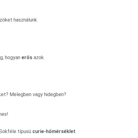
zöket használunk.
eg, hogyan
erős
azok.
léket? Melegben vagy hidegben?
nes!
 Sokféle típusú
curie-hőmérséklet
.