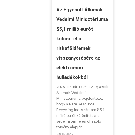
Az Egyesült Államok
Védelmi Minisztériuma
$5,1 millió eurót
különít el a
ritkaföldfémek
visszanyerésére az
elektromos
hulladékokból
2025. január 17-én az Egyesült
Államok Védelmi
Minisztériuma bejelentette,
hogy a Rare Resource
Recycling Inc. számára $5,1
millió eurót különített el a
védelmi termelésről szóló
törvény alapján.
23/01/2025