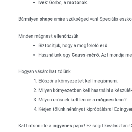
Ívek
: Görbe, a
motorok
.
Bármilyen
shape
amire szükséged van! Speciális eszkö
Minden mágnest ellenőrizzük
Biztosítjuk, hogy a megfelelő
erő
.
Használunk egy
Gauss-mérő
. Azt mondja m
Hogyan vásárolhat tőlünk
Először a környezetet kell megismerni.
Milyen környezetben kell használni a készü
Milyen erősnek kell lennie a
mágnes
lenni?
Kérjen tőlünk néhányat kipróbálásra! Ez ingye
Kattintson ide a
ingyenes
papír! Ez segít kiválasztani!