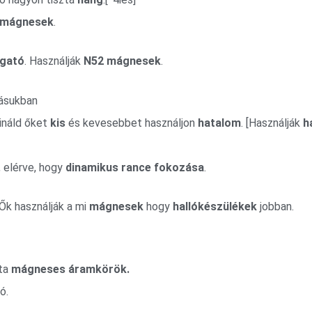
mágnesek
.
lgató
. Használják
N52
mágnesek
.
lásukban
ináld őket
kis
és kevesebbet használjon
hatalom
. [Használják
h
, elérve, hogy
dinamikus rance fokozása
.
Ők használják a mi
mágnesek
hogy
hallókészülékek
jobban.
ata
mágneses áramkörök.
ó.