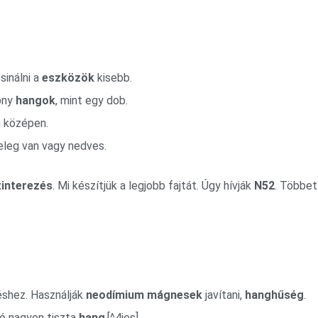
sinálni a
eszközök
kisebb.
ony
hangok
, mint egy dob.
n középen.
meleg van vagy nedves.
zinterezés
. Mi készítjük a legjobb fajtát. Úgy hívják
N52
. Többe
éshez. Használják
neodímium mágnesek
javítani,
hanghűség
.
tó nagyon tiszta
hang
.[^4ies]