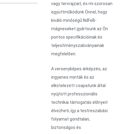
vagy tervrajzait, és mi szorosan
együttműködünk Önnel, hogy
kiváló minőségű NdFeB-
mágneseket gyártsunk az Ön
pontos specifikációinak és
teljesítményszabványainak
megfelelően.
A versenyképes árképzés, az
ingyenes minták és az
elkötelezett csapatunk által
nyújtott professzionális
technikai támogatás előnyeit
élvezheti, így a testreszabási
folyamat gondtalan,
biztonságos és