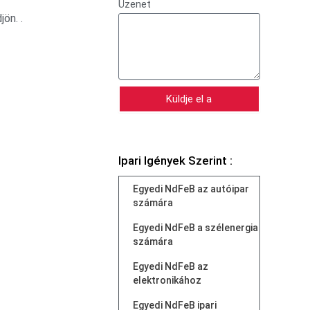
Üzenet
ön. .
Küldje el a
Ipari Igények Szerint :
Egyedi NdFeB az autóipar
számára
Egyedi NdFeB a szélenergia
számára
Egyedi NdFeB az
elektronikához
Egyedi NdFeB ipari