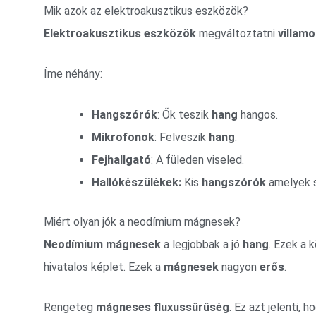
Mik azok az elektroakusztikus eszközök?
Elektroakusztikus eszközök
megváltoztatni
villam
Íme néhány:
Hangszórók
: Ők teszik
hang
hangos.
Mikrofonok
: Felveszik
hang
.
Fejhallgató
: A füleden viseled.
Hallókészülékek:
Kis
hangszórók
amelyek s
Miért olyan jók a neodímium mágnesek?
Neodímium mágnesek
a legjobbak a jó
hang
. Ezek a
hivatalos képlet. Ezek a
mágnesek
nagyon
erős
.
Rengeteg
mágneses fluxussűrűség
. Ez azt jelenti, 