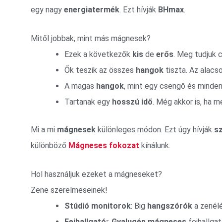
egy nagy
energiatermék
. Ezt hívják
BHmax
.
Mitől jobbak, mint más mágnesek?
Ezek a következők
kis
de
erős
. Meg tudjuk c
Ők teszik az összes
hangok
tiszta. Az alacs
A magas
hangok
, mint egy csengő és minde
Tartanak egy
hosszú idő
. Még akkor is, ha 
Mi a mi
mágnesek
különleges módon. Ezt úgy hívják
s
különböző
Mágneses fokozat
kínálunk.
Hol használjuk ezeket a mágneseket?
Zene szerelmeseinek!
Stúdió monitorok
: Big
hangszórók
a zenél
Fejhallgató:
:
Gyalugép mágneses
fejhallga