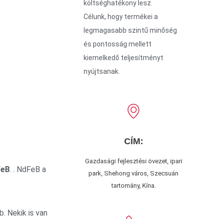
költséghatékony lesz.
Célunk, hogy termékei a
legmagasabb szintű minőség
és pontosság mellett
kiemelkedő teljesítményt
nyújtsanak.
CÍM:
Gazdasági fejlesztési övezet, ipari
FeB
. . NdFeB a
park, Shehong város, Szecsuán
tartomány, Kína.
b. Nekik is van