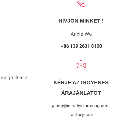
HÍVJON MINKET !
Annie Wu
+86 139 2631 8100
t megtudhat a
KÉRJE AZ INGYENES
ÁRAJÁNLATOT
janmy@neodymiummagnets-
factory.com