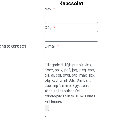
Kapcsolat
Név
Cég
angtekercses
E-mail
Elfogadott fájltípusok: xlsx,
docx, pptx, pdf, jpg, jpeg, eps,
gif, ai, cdr, dwg, stp, max, fbx,
obj, x3d, vrml, 3ds, 3mf, stl,
dae, mp4, rmvb. Egyszerre
több fájlt tölthet fel;
mindegyik fájlnak 10 MB alatt
kell lennie.