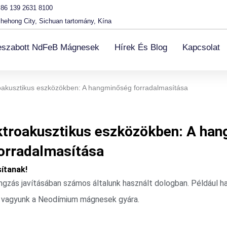
86 139 2631 8100
hehong City, Sichuan tartomány, Kína
eszabott NdFeB Mágnesek
Hírek És Blog
Kapcsolat
akusztikus eszközökben: A hangminőség forradalmasítása
troakusztikus eszközökben: A ha
orradalmasítása
ítanak!
gzás javításában számos általunk használt dologban. Például 
Mi vagyunk a Neodímium mágnesek gyára.