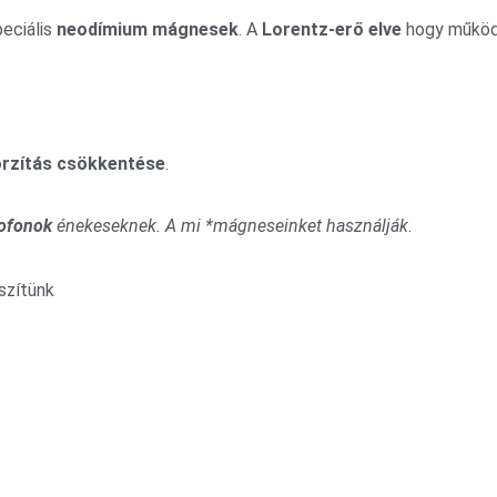
peciális
neodímium mágnesek
. A
Lorentz-erő elve
hogy működj
rzítás csökkentése
.
ofonok
énekeseknek. A mi *mágneseinket használják
.
szítünk