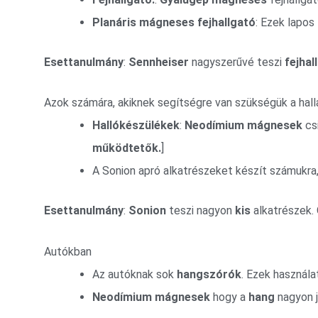
Planáris mágneses fejhallgató
: Ezek lapos
Esettanulmány
:
Sennheiser
nagyszerűvé teszi
fejhal
Azok számára, akiknek segítségre van szükségük a hal
Hallókészülékek
:
Neodímium mágnesek
cs
működtetők.
]
A Sonion apró alkatrészeket készít számukra
Esettanulmány
:
Sonion
teszi nagyon
kis
alkatrészek. 
Autókban
Az autóknak sok
hangszórók
. Ezek használ
Neodímium mágnesek
hogy a
hang
nagyon j