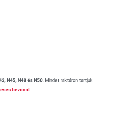
42, N45, N48 és N50.
Mindet raktáron tartjuk.
eses bevonat
.