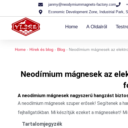
Ugrás
janmy@neodymiummagnets-factory.com
+
Economic Development Zone, Industrial Park, S
a
tartalomra
Home
A Oldalról
Testr
Home
-
Hírek és blog
-
Blog
-
Neodímium mágnesek az elektro
Neodímium mágnesek az elek
f
A neodímium mágnesek nagyszerű hangzást biztos
A neodímium mágnesek szuper erősek! Segítenek a han
fejhallgatókban. Mi készítjük ezeket a mágneseket! 
Tartalomjegyzék