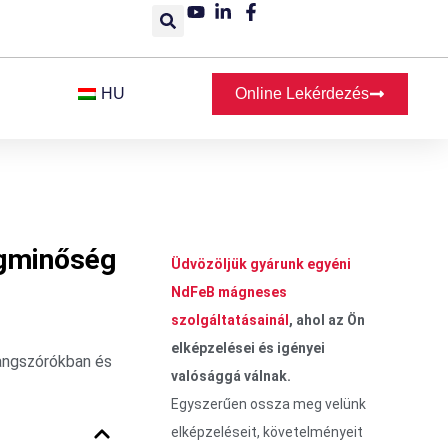
HU
Online Lekérdezés
ngminőség
Üdvözöljük gyárunk egyéni
NdFeB mágneses
szolgáltatásainál
, ahol az Ön
elképzelései és igényei
hangszórókban és
valósággá válnak.
Egyszerűen ossza meg velünk
elképzeléseit, követelményeit