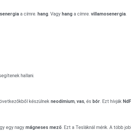
osenergia
a címre.
hang
. Vagy
hang
a címre.
villamosenergia
.
egítenek hallani.
 következőkből készülnek
neodímium
,
vas
, és
bór
. Ezt hívják
Nd
hogy egy nagy
mágneses mező
. Ezt a Tesláknál mérik. A több job