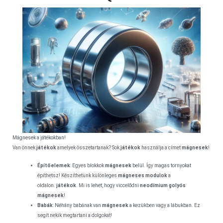
Mágnesek a játékokban!
Van önnek
játékok
amelyek összetartanak? Sok
játékok
használja a címet
mágnesek
!
Építőelemek
: Egyes blokkok
mágnesek
belül. Így magas tornyokat
építhetsz! Készíthetünk különleges
mágneses modulok
a
oldalon.
játékok
. Mi is lehet, hogy viccelődni
neodímium golyós
mágnesek
!
Babák
: Néhány babának van
mágnesek
a kezükben vagy a lábukban. Ez
segít nekik megtartani a dolgokat!