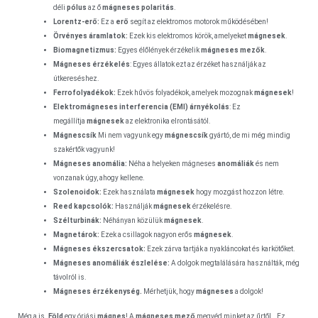
déli
pólus
az ő
mágneses polaritás
.
Lorentz-erő:
Ez a
erő
segít az elektromos motorok működésében!
Örvényes áramlatok:
Ezek kis elektromos körök, amelyeket
mágnesek
.
Biomagnetizmus:
Egyes élőlények érzékelik
mágneses mezők
.
Mágneses érzékelés
: Egyes állatok ezt az érzéket használják az
útkereséshez.
Ferrofolyadékok:
Ezek hűvös folyadékok, amelyek mozognak
mágnesek
!
Elektromágneses interferencia (EMI) árnyékolás
: Ez
megállítja
mágnesek
az elektronika elrontásától.
Mágnescsík
Mi nem vagyunk egy
mágnescsík
gyártó, de mi még mindig
szakértők vagyunk!
Mágneses anomália:
Néha a helyeken mágneses
anomáliák
és nem
vonzanak úgy, ahogy kellene.
Szolenoidok:
Ezek használata
mágnesek
hogy mozgást hozzon létre.
Reed kapcsolók:
Használják
mágnesek
érzékelésre.
Szélturbinák:
Néhányan közülük
mágnesek
.
Magnetárok:
Ezek a csillagok nagyon erős
mágnesek
.
Mágneses ékszercsatok:
Ezek zárva tartják a nyakláncokat és karkötőket.
Mágneses anomáliák észlelése:
A dolgok megtalálására használták, még
távolról is.
Mágneses érzékenység.
Mérhetjük, hogy
mágneses
a dolgok!
Még a is.
Föld
egy óriási
mágnes
! A
mágneses mező
megvéd minket az űrtől.. Ez