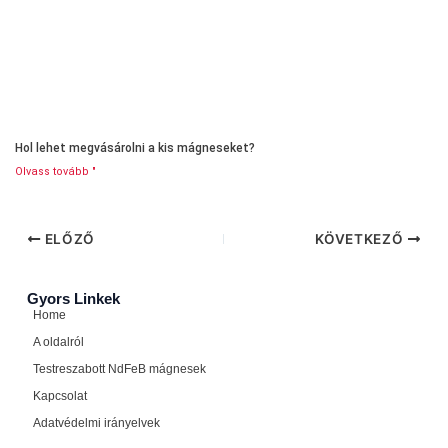
Hol lehet megvásárolni a kis mágneseket?
Olvass tovább "
ELŐZŐ
KÖVETKEZŐ
Gyors Linkek
Home
A oldalról
Testreszabott NdFeB mágnesek
Kapcsolat
Adatvédelmi irányelvek