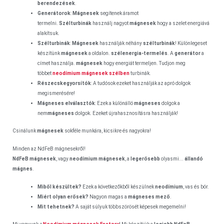
berendezések
.
Generátorok
:
Mágnesek
segítenek áramot
termelni.
Szélturbinák
használj nagyot
mágnesek
hogy a szelet energiává
alakítsuk.
Szélturbinák
:
Mágnesek
használják néhány
szélturbinák
! Különlegeset
készítünk
mágnesek
a oldalon.
szélenergia-termelés
. A
generátor
a
címet használja.
mágnesek
hogy energiát termeljen. Tudjon meg
többet
neodímium mágnesek szélben
turbinák.
Részecskegyorsítók
: A tudósok ezeket használják az apró dolgok
megismerésére!
Mágneses elválasztók
: Ezek a különálló
mágneses
dolgok a
nem
mágneses
dolgok. Ezeket újrahasznosításra használják!
Csinálunk
mágnesek
sokféle munkára, kicsikre és nagyokra!
Minden az NdFeB mágnesekről!
NdFeB mágnesek
, vagy
neodímium mágnesek
, a
legerősebb
olyasmi...
állandó
mágnes
.
Miből készültek?
Ezek a következőkből készülnek
neodímium
, vas és bór.
Miért olyan erősek?
Nagyon magas a
mágneses mező
.
Mit tehetnek?
A saját súlyuk többszörösét képesek megemelni!