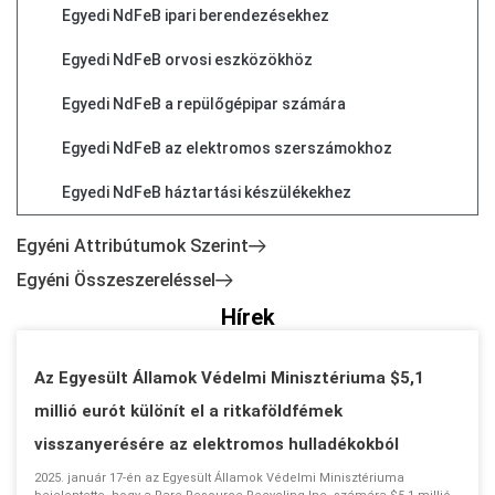
Egyedi NdFeB ipari berendezésekhez
Egyedi NdFeB orvosi eszközökhöz
Egyedi NdFeB a repülőgépipar számára
Egyedi NdFeB az elektromos szerszámokhoz
Egyedi NdFeB háztartási készülékekhez
Egyéni Attribútumok Szerint
Egyéni Összeszereléssel
Hírek
Az Egyesült Államok Védelmi Minisztériuma $5,1
millió eurót különít el a ritkaföldfémek
visszanyerésére az elektromos hulladékokból
2025. január 17-én az Egyesült Államok Védelmi Minisztériuma