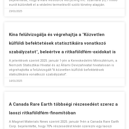
bejelentette, hogy a Rare Resource Recycling Inc. számára $5,1 millió
eurót különített el a védelmi termelésről szóló törvény alapján.
23/01/2025
Kína felülvizsgálja és végrehajtja a "Közvetlen
külföldi befektetések statisztikáira vonatkozó
szabályzatot", beleértve a ritkaföldfém-oxidokat is
A jelentések szerint 2025. január 1-jén a Kereskedelmi Minisztérium, a
Nemzeti Statisztikai Hivatal és az Állami Devizahivatal hivatalosan is
végrehajtotta a felülvizsgált "A közvetlen külföldi befektetések
statisztikáira vonatkozó szabályzatot".
14/01/2025
A Canada Rare Earth többségi részesedést szerez a
laoszi ritkaföldfém-finomítóban
A Magnet Materials News szerint 2025. január 9-én a Canada Rare Earth
Corp. bejelentette, hogy 70% részesedést kíván szerezni egy laoszi