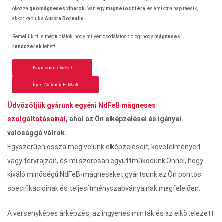
okozza
geomágneses viharok.
Van egy
magnetoszféra
, és amikor a nap ráesik,
akkor kapjuk a
Aurora Borealis.
Reméljük, ti is megtudtátok, hogy milyen csodálatos dolog, hogy
mágneses
rendszerek
lehet!
Kapcsolatfelvétel
Írjon Nekünk E-Mailt
Üdvözöljük gyárunk egyéni NdFeB mágneses
szolgáltatásainál
, ahol az Ön elképzelései és igényei
valósággá válnak.
Egyszerűen ossza meg velünk elképzeléseit, követelményeit
vagy tervrajzait, és mi szorosan együttműködünk Önnel, hogy
kiváló minőségű NdFeB-mágneseket gyártsunk az Ön pontos
specifikációinak és teljesítményszabványainak megfelelően.
A versenyképes árképzés, az ingyenes minták és az elkötelezett