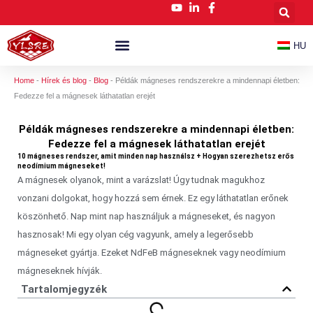
Ugrás
a
tartalomra
HU
Testreszabott NdFeB Mágnesek
Hírek És Blog
Home
-
Hírek és blog
-
Blog
-
Példák mágneses rendszerekre a mindennapi életben:
Fedezze fel a mágnesek láthatatlan erejét
Példák mágneses rendszerekre a mindennapi életben:
Fedezze fel a mágnesek láthatatlan erejét
10 mágneses rendszer, amit minden nap használsz + Hogyan szerezhetsz erős
neodímium mágneseket!
A mágnesek olyanok, mint a varázslat! Úgy tudnak magukhoz
vonzani dolgokat, hogy hozzá sem érnek. Ez egy láthatatlan erőnek
köszönhető. Nap mint nap használjuk a mágneseket, és nagyon
hasznosak! Mi egy olyan cég vagyunk, amely a legerősebb
mágneseket gyártja. Ezeket NdFeB mágneseknek vagy neodímium
mágneseknek hívják.
Tartalomjegyzék