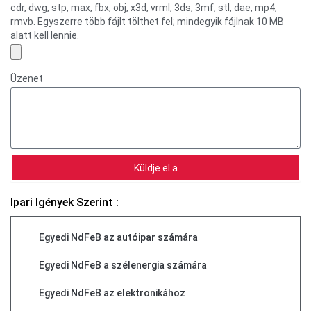
cdr, dwg, stp, max, fbx, obj, x3d, vrml, 3ds, 3mf, stl, dae, mp4,
rmvb. Egyszerre több fájlt tölthet fel; mindegyik fájlnak 10 MB
alatt kell lennie.
Üzenet
Küldje el a
Ipari Igények Szerint :
Egyedi NdFeB az autóipar számára
Egyedi NdFeB a szélenergia számára
Egyedi NdFeB az elektronikához