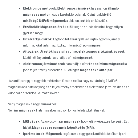
Elektromos motorok
:
Elektromos járművek
használjon
állandó
mágneses motor
hogy a kerekek forogjanak. Csinálunk
kiváló
minőségű
NdFeB mágnesek
a oldalon.
autóipari
készítők.
Érzékelők
:
Mágneses érzékelők
segít az autónak tudni, hogy milyen
gyorsan megy.
Hitelkártya csíkok
: Legtöbb
hitelkártyák
van rajtuk egy csík, amely
információkat tartalmaz. Ezt az információt egy
mágnes
!
Ajtózárak
: Új
autók
használja a címet
elektromos
ajtózárak
, és ezek
közül néhány
zárak
használja a címet
mágnesek
.
elektromos járműmotorok
használja a címet
neodímium mágnesek
a
jobb teljesítmény érdekében. Különleges
mágnesek
a
autóipar
!
: Az autóipar egyre nagyobb mértékben támaszkodik a nagy szilárdságú NdFeB
mágnesekre a hatékonyság és a teljesítmény érdekében az elektromos járművekben és a
különböző érzékelő alkalmazásokban.
Nagy mágnesek a nagy munkákhoz!
Néhány
mágnesek
Hatalmasak és nagyon fontos feladatokat látnak el.
MRI gépek
: Az orvosok nagy
mágnesek
hogy lefényképezze a belsejét. Ezt
hívják
Mágneses rezonancia képalkotás
(
MRI
).
Ipari motorok
:
Mágnesek
segítenek a nagy gépek működtetésében
ipari