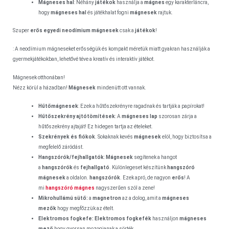
Mágneses hal
: Néhány
játékok
használja a
mágnes
egy karakterláncra,
hogy
mágneses hal
és játékhalat fogni
mágnesek
rajtuk.
Szuper
erős
egyedi neodímium mágnesek
csak a
játékok
!
: A neodímium mágneseket erősségük és kompakt méretük miatt gyakran használják a
gyermekjátékokban, lehetővé téve a kreatív és interaktív játékot.
Mágnesek otthonában!
Nézz körül a házadban!
Mágnesek
mindenütt ott vannak.
Hűtőmágnesek
: Ezek a hűtőszekrényre ragadnak és tartják a papírokat!
Hűtőszekrény ajtótömítések
: A
mágneses lap
szorosan zárja a
hűtőszekrény ajtaját! Ez hidegen tartja az ételeket.
Szekrények és fiókok
. Sokaknak kevés
mágnesek
elöl, hogy biztosítsa a
megfelelő záródást.
Hangszórók/fejhallgatók
:
Mágnesek
segítenek a hangot
a
hangszórók
és
fejhallgató
. Különlegeset készítünk
hangszóró
mágnesek
a oldalon.
hangszórók
. Ezek apró, de nagyon
erős
! A
mi
hangszóró mágnes
nagyszerűen szól a zene!
Mikrohullámú sütő:
a
magnetron
az a dolog, amit a
mágneses
mezők
hogy megfőzzük az ételt.
Elektromos fogkefe:
Elektromos fogkefék
használjon
mágneses
mező
hogy gyorsan mozogjanak a sörték.