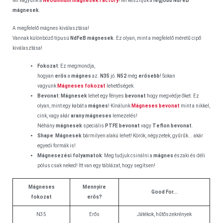
Mi vagyunk
a
Neodímium mágnesek Factory
! Mi készítjük a
legjobb
NdFeB
mágnesek
.
A megfelelő mágnes kiválasztása!
Vannak különböző típusú
NdFeB mágnesek
. Ez olyan, mint a megfelelő méretű cipő
kiválasztása!
Fokozat
: Ez megmondja,
hogyan
erős
a
mágnes
az.
N35
jó.
N52
még
erősebb
! Sokan
vagyunk
Mágneses fokozat
lehetőségek.
Bevonat
:
Mágnesek
lehet egy fényes
bevonat
hogy megvédje őket. Ez
olyan, mint egy kabát a
mágnes
! Kínálunk
Mágneses bevonat
mint a nikkel,
cink, vagy akár
arany mágneses
lemezelés!
Néhány
mágnesek
speciális
PTFE bevonat
vagy
Teflon bevonat
.
Shape
:
Mágnesek
bármilyen alakú lehet! Körök, négyzetek, gyűrűk... akár
egyedi formák is!
Mágnesezési folyamatok
: Meg tudjuk csinálni a
mágnes
északi és déli
pólus csak neked! Itt van egy táblázat, hogy segítsen!
Mágneses
Mennyire
Good For...
fokozat
erős?
N35
Erős
Játékok, hűtőszekrények