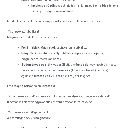
Indukciós főzőlap
A szüleid talán még meleg ételt is készítenek a
tűzhelyen.
mágneses indukció
.
Mindenféle formát készítünk
mágnesek
a ház körül található tárgyakhoz!
Mágnesek az iskolában!
Mágnesek
az iskolában is használják.
Fehér táblák
:
Mágnesek
papírokat tart a táblához.
Iránytűk
: A
iránytű
használja a
A Föld mágneses mezeje
hogy
megmutassa, merre van észak.
Tudományos osztály
: Használhatja a
mágnesek
hogy megtudja, hogyan
működnek. Láthatja, hogyan
vonzza a
(húzás) és
taszít
(lökdösik)
egymást.
Oktatás és kutatás
használj sok mágnest!
Erős
mágnesek
a oldalon.
oktatás
!
: A mágnesek alapvető eszközök az oktatásban, amelyek segítségével az alapvető
tudományos alapelvek gyakorlatias és vonzó módon mutathatók be.
Mágnesek a számítógépedben!
A számítógép sok kis
mágnesek
.