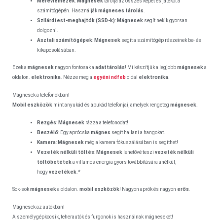
Merevlemezek
:
Mágnesek
tárolja az összes képet és játékot a
számítógépén. Használják
mágneses tárolás
.
Szilárdtest-meghajtók (SSD-k)
:
Mágnesek
segít nekik gyorsan
dolgozni.
Asztali számítógépek
:
Mágnesek
segít a számítógép részeinek be- és
kikapcsolásában.
Ezek a
mágnesek
nagyon fontosak a
adattárolás
! Mi készítjük a legjobb
mágnesek
a
oldalon.
elektronika
. Nézze meg a
egyéni ndfeb
oldal
elektronika
.
Mágnesek a telefonokban!
Mobil eszközök
mint anyukád és apukád telefonjai, amelyek rengeteg
mágnesek
.
Rezgés
:
Mágnesek
rázza a telefonodat!
Beszélő
: Egy aprócska
mágnes
segít hallani a hangokat.
Kamera
:
Mágnesek
még a kamera fókuszálásában is segíthet!
Vezeték nélküli töltés
:
Mágnesek
lehetővé teszi
vezeték nélküli
töltőbetétek
a villamos energia gyors továbbítására anélkül,
hogy
vezetékek
.*
Sok-sok
mágnesek
a oldalon.
mobil eszközök
! Nagyon aprók és nagyon
erős
.
Mágnesek az autókban!
A személygépkocsik, teherautók és furgonok is használnak mágneseket!