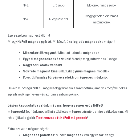
N42
Erősebb
Motorok, hangszórók
Nagy gépek, elektromos
N52
A legerősebb!
autómotorok
Szerezze be a mágnest tőlünk!
Mi egy
NdFeB mágnes gyártó
. Mi készítjük a
legjobb
mágnesek
a világon!
Mi szakértők vagyunk!
Mindent tudunk a
mágnesek
.
Egyedi mágneseket készítünk!
Mondja meg, mire van szüksége.
Nagyszerű áraink vannak!
Sokféle mágnest kínálunk.
: Like
gyűrűs mágnes
modellek
Követjük
Faraday törvénye
a
elektromágneses indukció
.
: Kiváló minőségű NdFeB mágnesek gyártására szakosodtunk, amelyek megfelelnek az
egyedi vevői igényeknek és az ipari szabványoknak.
Lépjen kapcsolatba velünk még ma, hogy a szuper erős NdFeB
mágnesek!
Segítünk megtalálni a tökéletes
mágnes
bármiért, amire szüksége van. Mi
készítjük a
legjobb
Testreszabott NdFeB mágnesek
!
Extra szavak a mágnességről:
Mágneses polaritás:
Minden
mágnesek
van egy északi és egy