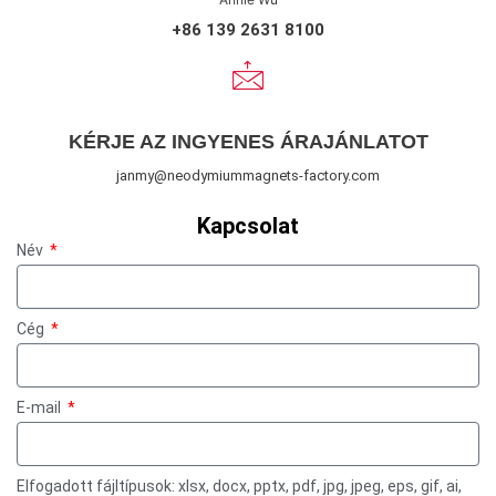
+86 139 2631 8100
KÉRJE AZ INGYENES ÁRAJÁNLATOT
janmy@neodymiummagnets-factory.com
Kapcsolat
Név
Cég
E-mail
Elfogadott fájltípusok: xlsx, docx, pptx, pdf, jpg, jpeg, eps, gif, ai,