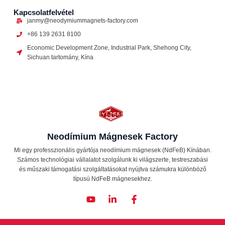
Kapcsolatfelvétel
janmy@neodymiummagnets-factory.com
+86 139 2631 8100
Economic Development Zone, Industrial Park, Shehong City,
Sichuan tartomány, Kína
Neodímium Mágnesek Factory
Mi egy professzionális gyártója neodímium mágnesek (NdFeB) Kínában.
Számos technológiai vállalatot szolgálunk ki világszerte, testreszabási
és műszaki támogatási szolgáltatásokat nyújtva számukra különböző
típusú NdFeB mágnesekhez.
Y
L
F
o
i
a
u
n
c
t
k
e
u
e
b