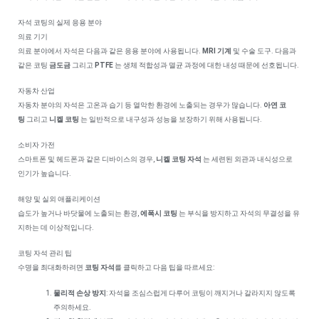
자석 코팅의 실제 응용 분야
의료 기기
의료 분야에서 자석은 다음과 같은 응용 분야에 사용됩니다.
MRI 기계
및 수술 도구. 다음과
같은 코팅
금도금
그리고
PTFE
는 생체 적합성과 멸균 과정에 대한 내성 때문에 선호됩니다.
자동차 산업
자동차 분야의 자석은 고온과 습기 등 열악한 환경에 노출되는 경우가 많습니다.
아연 코
팅
그리고
니켈 코팅
는 일반적으로 내구성과 성능을 보장하기 위해 사용됩니다.
소비자 가전
스마트폰 및 헤드폰과 같은 디바이스의 경우,
니켈 코팅 자석
는 세련된 외관과 내식성으로
인기가 높습니다.
해양 및 실외 애플리케이션
습도가 높거나 바닷물에 노출되는 환경,
에폭시 코팅
는 부식을 방지하고 자석의 무결성을 유
지하는 데 이상적입니다.
코팅 자석 관리 팁
수명을 최대화하려면
코팅 자석
를 클릭하고 다음 팁을 따르세요:
물리적 손상 방지
: 자석을 조심스럽게 다루어 코팅이 깨지거나 갈라지지 않도록
주의하세요.