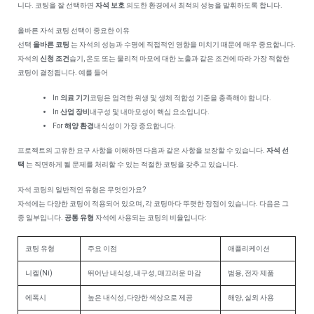
니다. 코팅을 잘 선택하면
자석 보호
의도한 환경에서 최적의 성능을 발휘하도록 합니다.
올바른 자석 코팅 선택이 중요한 이유
선택
올바른 코팅
는 자석의 성능과 수명에 직접적인 영향을 미치기 때문에 매우 중요합니다.
자석의
신청 조건
습기, 온도 또는 물리적 마모에 대한 노출과 같은 조건에 따라 가장 적합한
코팅이 결정됩니다. 예를 들어
In
의료 기기
코팅은 엄격한 위생 및 생체 적합성 기준을 충족해야 합니다.
In
산업 장비
내구성 및 내마모성이 핵심 요소입니다.
For
해양 환경
내식성이 가장 중요합니다.
프로젝트의 고유한 요구 사항을 이해하면 다음과 같은 사항을 보장할 수 있습니다.
자석 선
택
는 직면하게 될 문제를 처리할 수 있는 적절한 코팅을 갖추고 있습니다.
자석 코팅의 일반적인 유형은 무엇인가요?
자석에는 다양한 코팅이 적용되어 있으며, 각 코팅마다 뚜렷한 장점이 있습니다. 다음은 그
중 일부입니다.
공통 유형
자석에 사용되는 코팅의 비율입니다:
코팅 유형
주요 이점
애플리케이션
니켈(Ni)
뛰어난 내식성, 내구성, 매끄러운 마감
범용, 전자 제품
에폭시
높은 내식성, 다양한 색상으로 제공
해양, 실외 사용