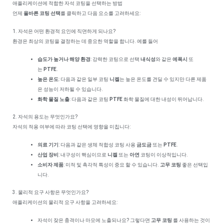
애플리케이션에 적합한 자석 코팅을 선택하는 방법
언제
올바른 코팅 선택
를 클릭하고 다음 요소를 고려하세요:
1. 자석은 어떤 환경적 요인에 직면하게 되나요?
환경은 최상의 코팅을 결정하는 데 중요한 역할을 합니다. 예를 들어
습도가 높거나 해양 환경
: 강력한 코팅으로 선택
내식성
와 같은
에폭시
또
는
PTFE
.
높은 온도
: 다음과 같은 일부 코팅
니켈
는 높은 온도를 견딜 수 있지만 다른 제품
은 성능이 저하될 수 있습니다.
화학 물질 노출
: 다음과 같은 코팅
PTFE
화학 물질에 대한 내성이 뛰어납니다.
2. 자석의 용도는 무엇인가요?
자석의 적용 여부에 따라 코팅 선택에 영향을 미칩니다:
의료 기기
: 다음과 같은 생체 적합성 코팅 사용
금도금
또는
PTFE
.
산업 장비
: 내구성이 핵심이므로
니켈
또는
아연
코팅이 이상적입니다.
소비자 제품
: 미적 및 촉각적 특성이 중요 할 수 있습니다.
고무 코팅
좋은 선택입
니다.
3. 물리적 요구 사항은 무엇인가요?
애플리케이션의 물리적 요구 사항을 고려하세요:
자석이 잦은 충격이나 마모에 노출되나요? 그렇다면
고무 코팅
를 사용하는 것이