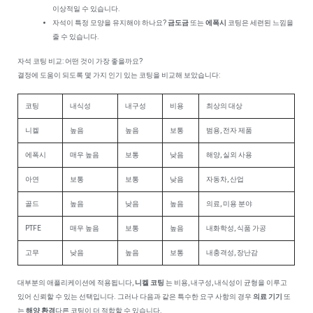
이상적일 수 있습니다.
자석이 특정 모양을 유지해야 하나요?
금도금
또는
에폭시
코팅은 세련된 느낌을
줄 수 있습니다.
자석 코팅 비교: 어떤 것이 가장 좋을까요?
결정에 도움이 되도록 몇 가지 인기 있는 코팅을 비교해 보았습니다:
코팅
내식성
내구성
비용
최상의 대상
니켈
높음
높음
보통
범용, 전자 제품
에폭시
매우 높음
보통
낮음
해양, 실외 사용
아연
보통
보통
낮음
자동차, 산업
골드
높음
낮음
높음
의료, 미용 분야
PTFE
매우 높음
보통
높음
내화학성, 식품 가공
고무
낮음
높음
보통
내충격성, 장난감
대부분의 애플리케이션에 적용됩니다,
니켈 코팅
는 비용, 내구성, 내식성이 균형을 이루고
있어 신뢰할 수 있는 선택입니다. 그러나 다음과 같은 특수한 요구 사항의 경우
의료 기기
또
는
해양 환경
다른 코팅이 더 적합할 수 있습니다.