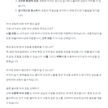
건조한 환경에 보관
: 코팅된 자석도 장시간 습기에 노출되면 성능이 저하될 수 있
습니다.
정기적으로 청소하기
: 코팅의 무결성을 유지하기 위해 먼지와 이물질을 제거합
니다.
자석 코팅에 대해 자주 묻는 질문
가장 내구성이 강한 자석 코팅은 무엇인가요?
니켈 코팅
는 내구성이 가장 뛰어나 마모와 부식에 대한 저항력이 뛰어납니다. 내충격성이 필
요한 애플리케이션에 적합합니다,
고무 코팅
가 더 나은 선택입니다.
특정 용도에 맞게 코팅을 맞춤화할 수 있나요?
예, 많은 제조업체에서 고객의 특정 요구에 맞는 맞춤형 코팅을 제공합니다. 예를 들어 다음
과 같은 조합을 요청할 수 있습니다.
니켈
그리고
에폭시
를 사용하여 내구성과 내식성을 강
화했습니다.
자석에 코팅이 필요한지 어떻게 알 수 있나요?
자석이 습기, 화학물질 또는 물리적 마모에 노출될 경우 자석을 보호하고 장기적인 성능을 보
장하려면 코팅이 필수적입니다.
결론 올바른 자석 코팅 선택하기
선택
오른쪽 자석 코팅
는 자석의 성능과 수명을 보장하는 데 매우 중요합니다. 환경 조건, 애
플리케이션 요구 사항, 물리적 요구 사항과 같은 요소를 고려하여 정보에 입각한 결정을 내릴
수 있습니다.