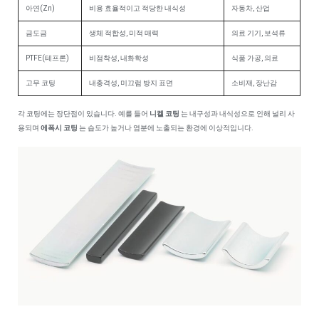
아연(Zn)
비용 효율적이고 적당한 내식성
자동차, 산업
금도금
생체 적합성, 미적 매력
의료 기기, 보석류
PTFE(테프론)
비점착성, 내화학성
식품 가공, 의료
고무 코팅
내충격성, 미끄럼 방지 표면
소비재, 장난감
각 코팅에는 장단점이 있습니다. 예를 들어
니켈 코팅
는 내구성과 내식성으로 인해 널리 사
용되며
에폭시 코팅
는 습도가 높거나 염분에 노출되는 환경에 이상적입니다.