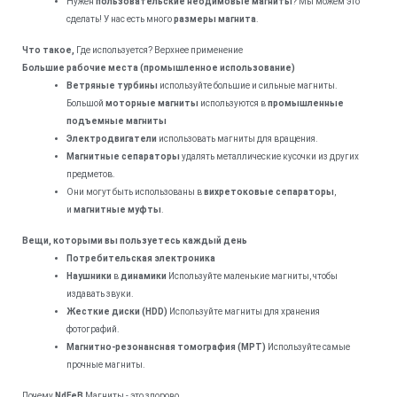
Нужен
пользовательские неодимовые магниты
? Мы можем это
сделать! У нас есть много
размеры магнита
.
Что такое,
Где используется? Верхнее применение
Большие рабочие места (промышленное использование)
Ветряные турбины
используйте большие и сильные магниты.
Большой
моторные магниты
используются в
промышленные
подъемные магниты
Электродвигатели
использовать магниты для вращения.
Магнитные сепараторы
удалять металлические кусочки из других
предметов.
Они могут быть использованы в
вихретоковые сепараторы
,
и
магнитные муфты
.
Вещи, которыми вы пользуетесь каждый день
Потребительская электроника
Наушники
в
динамики
Используйте маленькие магниты, чтобы
издавать звуки.
Жесткие диски (HDD)
Используйте магниты для хранения
фотографий.
Магнитно-резонансная томография (МРТ)
Используйте самые
прочные магниты.
Почему
NdFeB
Магниты - это здорово