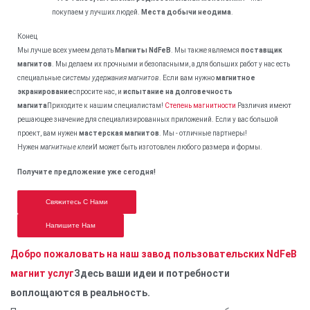
покупаем у лучших людей.
Места добычи неодима
.
Конец
Мы лучше всех умеем делать
Магниты NdFeB
. Мы также являемся
поставщик
магнитов
. Мы делаем их прочными и безопасными, а для больших работ у нас есть
специальные
системы удержания магнитов
. Если вам нужно
магнитное
экранирование
спросите нас, и
испытание на долговечность
магнита
Приходите к нашим специалистам!
Степень магнитности
Различия имеют
решающее значение для специализированных приложений. Если у вас большой
проект, вам нужен
мастерская магнитов
. Мы - отличные партнеры!
Нужен
магнитные клеи
И может быть изготовлен любого размера и формы.
Получите предложение уже сегодня!
Свяжитесь С Нами
Напишите Нам
Добро пожаловать на наш завод пользовательских NdFeB
магнит услуг
Здесь ваши идеи и потребности
воплощаются в реальность.