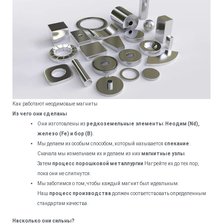
Как работают неодимовые магниты
Из чего они сделаны
Они изготовлены из
редкоземельные элементы
:
Неодим (Nd),
железо (Fe) и бор (B)
.
Мы делаем их особым способом, который называется
спекание
.
Сначала мы измельчаем их и делаем из них
магнитные узлы
.
Затем
процесс порошковой металлургии
Нагрейте их до тех пор,
пока они не слипнутся.
Мы заботимся о том, чтобы каждый магнит был идеальным.
Наш
процесс производства
должен соответствовать определенным
стандартам качества.
Насколько они сильны?