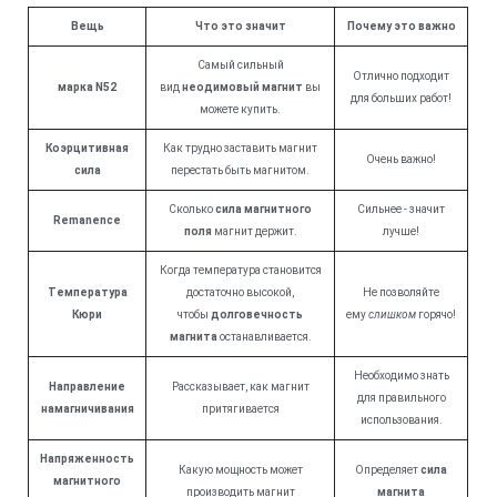
Вещь
Что это значит
Почему это важно
Самый сильный
Отлично подходит
марка N52
вид
неодимовый магнит
вы
для больших работ!
можете купить.
Коэрцитивная
Как трудно заставить магнит
Очень важно!
сила
перестать быть магнитом.
Сколько
сила магнитного
Сильнее - значит
Remanence
поля
магнит держит.
лучше!
Когда температура становится
Температура
достаточно высокой,
Не позволяйте
Кюри
чтобы
долговечность
ему
слишком
горячо!
магнита
останавливается.
Необходимо знать
Направление
Рассказывает, как магнит
для правильного
намагничивания
притягивается
использования.
Напряженность
Какую мощность может
Определяет
сила
магнитного
производить магнит
магнита