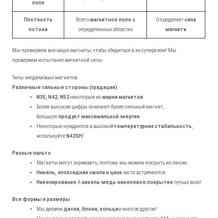
поля
Плотность
Всего
магнитное поле
в
Определяет
сила
потока
определенных областях
магнита
Мы проверяем все наши магниты, чтобы убедиться в их суперсиле! Мы
проверяем
испытание магнитной силы
Типы неодимовых магнитов
Различные сильные стороны (градации)
N35, N42, N52
некоторые из
марки магнитов
.
Более высокие цифры означают более сильный магнит,
большую
продукт максимальной энергии
.
Некоторые нуждаются в высокой
температурная стабильность
,
используйте
N42SH
!
Разные пальто
Магниты могут заржаветь, поэтому мы можем покрыть их лаком.
Никель, эпоксидная смола и цинк
часто встречаются.
Никелирование
A
никель-медь-никелевое покрытие
лучше всех!
Все формы и размеры
Мы делаем
диски, блоки, кольца
и многое другое!