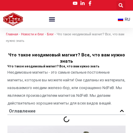
Перейти
к
содержимому
RU
Подгонянные Магниты NdFeB
Новости И Блог
Главная
-
Новости и блог
-
Блог
-
Что такое неодимовый магнит? Все, что вам
нужно знать
Что такое неодимовый магнит? Все, что вам нужно
знать
Что такое неодимовый магнит? Все, что вам нужно знать
Неодимовые магниты - это самые сильные постоянные
магниты, которые вы можете найти! Они сделаны из материала,
называемого неодим-железо-бор, или сокращенно NdFeB. Мы
являемся производителем магнитов NdFeB. Мы делаем
действительно хорошие магниты для всех видов вещей.
Оглавление