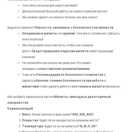
Они очень сильные для своего размера!
Для выполнения большой работы не нужен огромный магнит.
Мы можем сделать их именно такими, как вам нужно!
Будьте осторожны!
Опасности, связанные с безопасностью магнитов
Неодимовые магниты
это
хрупкий
. Они могут сломаться, треснуть
или отколоться.
Мы покрываем наши магниты, чтобы они служили
долго.
Предотвращение коррозии магнита
имеет решающее
значение.
Не позволяйте им сильно нагреваться! Это может
повредить
сопротивление размагничиванию
.
У нас есть
Рекомендации по безопасности магнитов
и
сделать
обучение технике безопасности при работе с
магнитами
чтобы сделать работу с
постоянные магниты
безопасно.
Как выбрать правильный магнит
Магниты, пригодные для вторичной
переработки
5 важных вещей
Класс
: Какая прочность вам нужна?
N30, N35, N42
?
Покрытие
: Будет ли он находиться во влажном месте?
Температура
: Будет ли он нагреваться?
N, M, H, SH
?