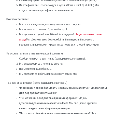
Размер/форма
: Мы можем сделать практически любую форму!
Сертификаты
: Безопасно для людей и Земли. (RoHS, REACH) Мы
предоставляем
сертификаты на магниты
.
Покупайте у нас!
Мы сами все делаем, поэтому знаем, что это вкусно.
Мы можем изготовить образцы быстро!
Мы делаем это уже более 20 лет! Как ведущий
Неодимовые магниты
завод
Мы обеспечиваем бесперебойный и надежный процесс, от
первоначального проектирования до поставки готовой продукции.
Как сделать заказ в [название вашей компании]
Сообщите нам, что вам нужно (сорт, размер, покрытие).
Мы расскажем вам, сколько это стоит.
Посмотрите наши образцы.
Мы сделаем ваш большой заказ и отправим его!
То, о чем спрашивают (часто задаваемые вопросы)
"Можно ли перерабатывать неодимовые магниты?"
Да,
магниты
для переработки
возможны!
"Ты можешь создавать странные формы?"
Да, мы
делаем
подгонянные магниты NdFeB
. Мы специализируемся
на
нестандартные формы и размеры
.
"Что такое,
Китайская редкоземельная монополия?"
Мы