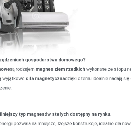
urządzeniach gospodarstwa domowego?
mowe
są rodzajem
magnes ziem rzadkich
wykonane ze stopu ne
ją wyjątkowe
siła magnetyczna
dzięki czemu idealnie nadają si
zenie.
ilniejszy typ magnesów stałych dostępny na rynku
.
energii pozwala na mniejsze, lżejsze konstrukcje, idealne dla n