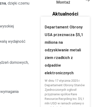
Montaż
zna
, dzięki czemu
Aktualności
wysokiej
Departament Obrony
USA przeznacza $5,1
rwałą wydajność
miliona na
odzyskiwanie metali
ziem rzadkich z
ądzeń domowych,
odpadów
elektronicznych
W dniu 17 stycznia 2025 r.
Departament Obrony Stanów
Zjednoczonych ogłosił
i wymagania
przyznanie spółce Rare
Resource Recycling Inc. $5,1
mln USD w ramach ustawy o