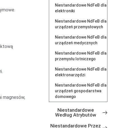
Niestandardowe NdFeB dla
dymowe.
elektroniki
Niestandardowe NdFeB dla
urządzeń przemysłowych
Niestandardowe NdFeB dla
urządzeń medycznych
aktową
Niestandardowe NdFeB dla
przemysłu lotniczego
Niestandardowe NdFeB dla
ń.
elektronarzędzi
Niestandardowe NdFeB dla
urządzeń gospodarstwa
domowego
mi magnesów,
Niestandardowe
Według Atrybutów
Niestandardowe Przez