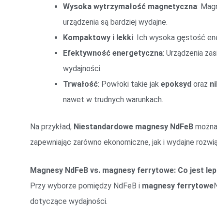
Wysoka wytrzymałość magnetyczna
: Mag
urządzenia są bardziej wydajne.
Kompaktowy i lekki
: Ich wysoka gęstość ene
Efektywność energetyczna
: Urządzenia za
wydajności.
Trwałość
: Powłoki takie jak
epoksyd
oraz
ni
nawet w trudnych warunkach.
Na przykład,
Niestandardowe magnesy NdFeB
można
zapewniając zarówno ekonomiczne, jak i wydajne rozwią
Magnesy NdFeB vs. magnesy ferrytowe: Co jest l
Przy wyborze pomiędzy NdFeB i
magnesy ferrytowe
dotyczące wydajności.