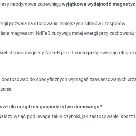
nesy neodymowe zapewniają
wyjątkowa wydajność magnetyc
rgii pozwala na stosowanie mniejszych silników i zespołów.
silane magnesami NdFeB zużywają mniej energii przy zachowaniu 
kiel
chronią magnesy NdFeB przed
korozja
zapewniając długot
 dostosować do specyficznych wymagań zaawansowanych urz
zania.
epsze dla urządzeń gospodarstwa domowego?
Należy wziąć pod uwagę takie czynniki, jak zastosowanie, koszt 