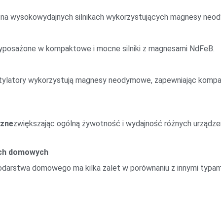
 na wysokowydajnych silnikach wykorzystujących magnesy neo
wyposażone w kompaktowe i mocne silniki z magnesami NdFeB.
tylatory wykorzystują magnesy neodymowe, zapewniając komp
czne
zwiększając ogólną żywotność i wydajność różnych urządze
ach domowych
arstwa domowego ma kilka zalet w porównaniu z innymi typa