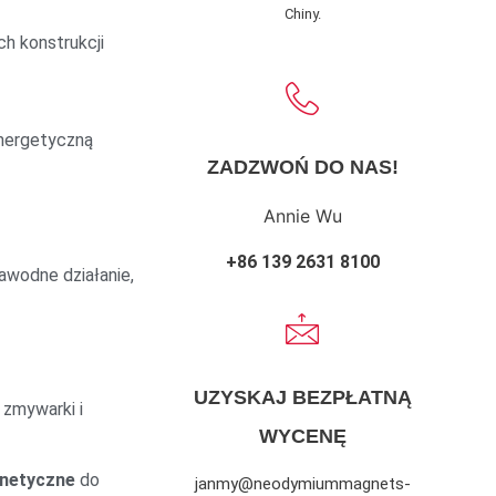
Chiny.
h konstrukcji
nergetyczną
ZADZWOŃ DO NAS!
Annie Wu
+86 139 2631 8100
wodne działanie,
UZYSKAJ BEZPŁATNĄ
, zmywarki i
WYCENĘ
netyczne
do
janmy@neodymiummagnets-