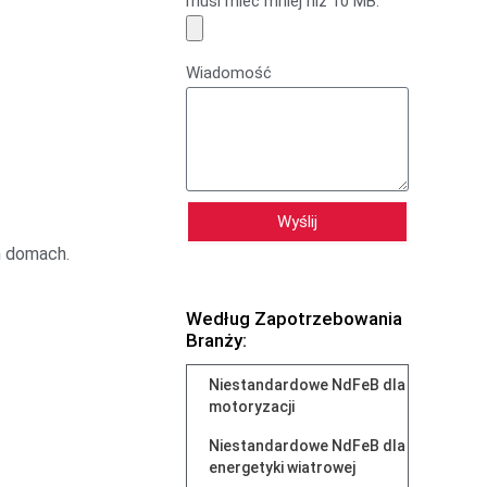
musi mieć mniej niż 10 MB.
Wiadomość
Wyślij
h domach.
Według Zapotrzebowania
Branży:
Niestandardowe NdFeB dla
motoryzacji
Niestandardowe NdFeB dla
energetyki wiatrowej