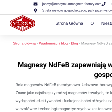
Przejdź
janmy@neodymiummagnets-factory.com
+
Strefa rozwoju gospodarczego, park przemysło
do
treści
Strona Główna
O
Nies
Strona główna
-
Wiadomości i blog
-
Blog
-
Magnesy NdFeB za
Magnesy NdFeB zapewniają w
gosp
Rola magnesów NdFeB (neodymowo-żelazowo-borowych
Znane jako najsilniejszy rodzaj magnesów trwałych, t
wydajności, efektywności i funkcjonalności różnych 
w czołówce technologii magnetycznych w zastosowania