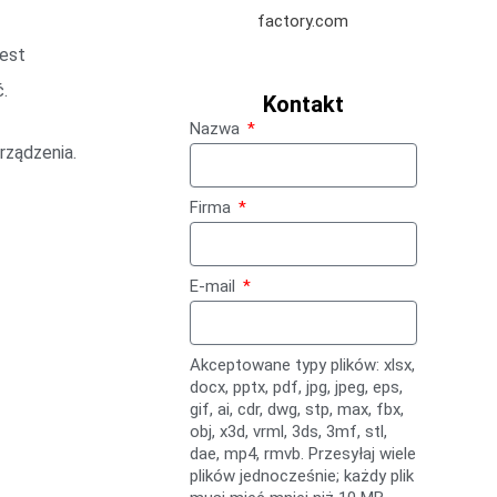
factory.com
est
.
Kontakt
Nazwa
rządzenia.
Firma
E-mail
Akceptowane typy plików: xlsx,
docx, pptx, pdf, jpg, jpeg, eps,
gif, ai, cdr, dwg, stp, max, fbx,
obj, x3d, vrml, 3ds, 3mf, stl,
dae, mp4, rmvb. Przesyłaj wiele
plików jednocześnie; każdy plik