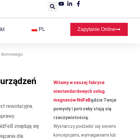
kt
PL
Zapytanie Online
a domowego
 urządzeń
Witamy w naszej fabryce
niestandardowych usług
magnesów NdFeB
gdzie Twoje
t rewolucyjna.
pomysły i potrzeby stają się
poprawy
rzeczywistością.
dFeB znajdują się
Wystarczy podzielić się swoimi
koncepcjami, wymaganiami lub
ązania dla