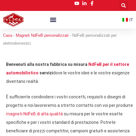
Vai
al
contenuto
IT
Magneti NdFeB Personalizzati
Casa
-
Magneti NdFeB personalizzati
-
NdFeB personalizzati per
elettrodomestici
Benvenuti alla nostra fabbrica su misura
NdFeB per il settore
automobilistico
servizi
dove le vostre idee e le vostre esigenze
diventano realtà.
È sufficiente condividere i vostri concetti, requisiti o disegni di
progetto e noi lavoreremo a stretto contatto con voi per produrre
magneti NdFeB di alta qualità
su misura per le vostre esatte
specifiche e per i vostri standard di prestazione. Potrete
beneficiare di prezzi competitivi, campioni gratuiti e assistenza