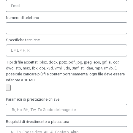
Numero di telefono
Specifiche tecniche
Tipi di file accettati: xlsx, docx, pptx, pdf, jpg, jpeg, eps, gif, ai, cdr,
dwg, stp, max, fbx, obj, x3d, vrml, 3ds, 3mf, stl, dae, mp4, rmvb. È
possibile caricare più file contemporaneamente; ogni file deve essere
inferiore a 10 MB.
Parametri di prestazione chiave
Requisiti di rivestimento o placcatura