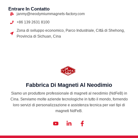
Entrare In Contatto
janmy@neodymiummagnets-factory.com
+86 139 2631 8100
Zona di sviluppo economico, Parco Industriale, Città di Shehong,
Provincia di Sichuan, Cina
Fabbrica Di Magneti Al Neodimio
Siamo un produttore professionale di magneti al neodimio (NdFeB) in
Cina. Serviamo molte aziende tecnologiche in tutto il mondo, fornendo
loro servizi di personalizzazione e assistenza tecnica per vari tipi di
magneti NdFeB.
Y
L
F
o
i
a
u
n
c
t
k
e