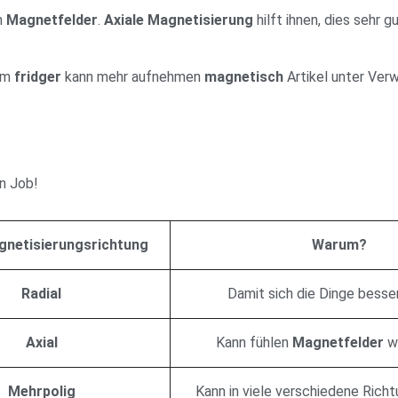
n
Magnetfelder
.
Axiale Magnetisierung
hilft ihnen, dies sehr g
rem
fridger
kann mehr aufnehmen
magnetisch
Artikel unter Ver
en Job!
gnetisierungsrichtung
Warum?
Radial
Damit sich die Dinge besse
Axial
Kann fühlen
Magnetfelder
wi
Mehrpolig
Kann in viele verschiedene Rich