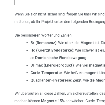
Wenn Sie sich nicht sicher sind, fragen Sie uns! Wir sin
mitteilen, ob Ihr Projekt unter den folgenden Bedingun
Die besonderen Wörter und Zahlen
Br (Remanenz)
: Wie stark die
Magnet
ist. D
Hc (Koerzitivfeldstärke)
: Wie schwer ist es
an
Domianische Wandbewegung
.
BHmax (Energieprodukt)
: Wie viel
magneti
Curie-Temperatur
: Wie heiß ein
magent
könn
Quadranten-Hysterese
: Zeigt, wie die
Magn
Wir überprüfen all diese Zahlen, um sicherzustellen, d
machen können
Magnete
15% schwächer! Currie-Temper