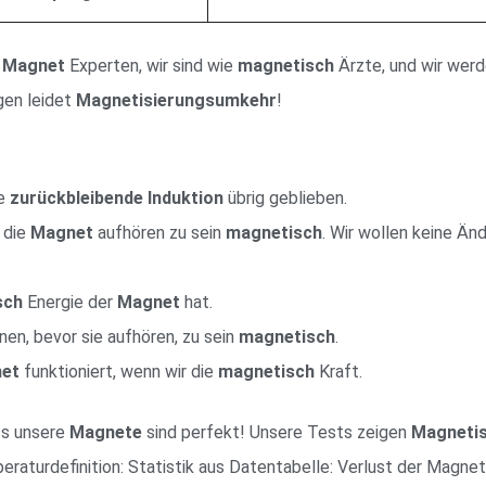
d
Magnet
Experten, wir sind wie
magnetisch
Ärzte, und wir werd
gen leidet
Magnetisierungsumkehr
!
ie
zurückbleibende Induktion
übrig geblieben.
, die
Magnet
aufhören zu sein
magnetisch
. Wir wollen keine Än
sch
Energie der
Magnet
hat.
en, bevor sie aufhören, zu sein
magnetisch
.
et
funktioniert, wenn wir die
magnetisch
Kraft.
ass unsere
Magnete
sind perfekt! Unsere Tests zeigen
Magnetis
aturdefinition: Statistik aus Datentabelle: Verlust der Magneti