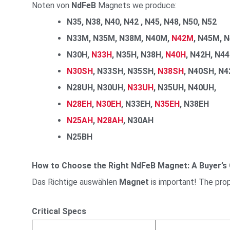
Noten von
NdFeB
Magnets we produce:
N35, N38, N40, N42 , N45, N48, N50, N52
N33M, N35M, N38M, N40M,
N42M
, N45M, 
N30H,
N33H
, N35H, N38H,
N40H
, N42H, N4
N30SH
, N33SH, N35SH,
N38SH
, N40SH, N
N28UH, N30UH,
N33UH
, N35UH, N40UH,
N28EH
,
N30EH
, N33EH,
N35EH
, N38EH
N25AH
,
N28AH
, N30AH
N25BH
How to Choose the Right NdFeB Magnet: A Buyer’s 
Das Richtige auswählen
Magnet
is important! The pro
Critical Specs