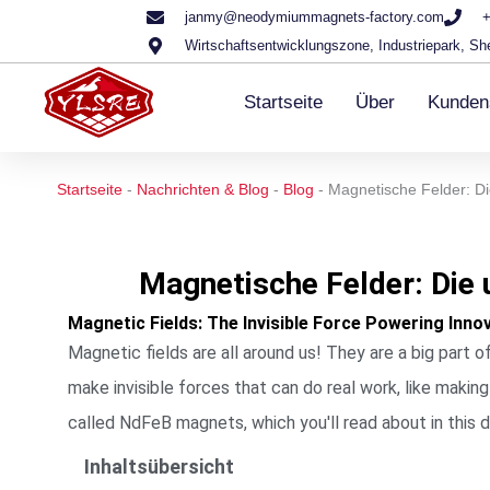
Zum
janmy@neodymiummagnets-factory.com
+
Wirtschaftsentwicklungszone, Industriepark, Sh
Inhalt
springen
Startseite
Über
Kunden
Startseite
-
Nachrichten & Blog
-
Blog
-
Magnetische Felder: Die
Magnetische Felder: Die 
Magnetic Fields: The Invisible Force Powering Inno
Magnetic fields are all around us! They are a big part 
make invisible forces that can do real work, like mak
called NdFeB magnets, which you'll read about in this
Inhaltsübersicht