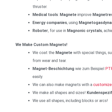
thruster.
Medical tools
:
Magnete
improve
Magnetre
Energy companies
, using
Magnetogasdynam
Roboter
, for use in
Magnonic crystals
, ach
We Make Custom Magnets!
We coat the
Magnete
with special things, s
from wear and tear.
Magnet-Beschichtung
wie zum Beispiel
PTF
easily.
We can also make magnets with a
customiz
We make all shapes and sizes!
Kundenspezi
We use all shapes, including blocks or arcs!