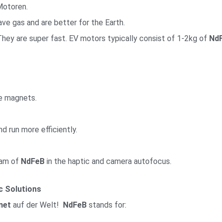
Motoren.
ave gas and are better for the Earth.
hey are super fast. EV motors typically consist of 1-2kg of
Nd
se magnets.
 run more efficiently.
ram of
NdFeB
in the haptic and camera autofocus.
 Solutions
net
auf der Welt!
NdFeB
stands for: