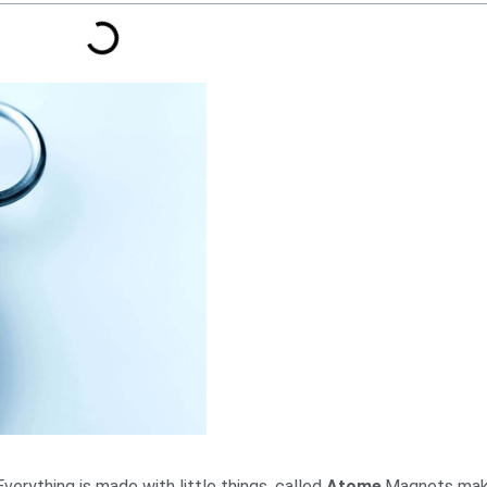
Everything is made with little things, called
Atome
.Magnets ma