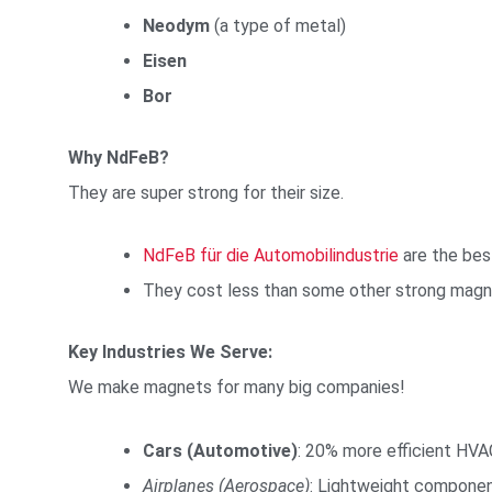
Neodym
(a type of metal)
Eisen
Bor
Why NdFeB?
They are super strong for their size.
NdFeB für die Automobilindustrie
are the bes
They cost less than some other strong magne
Key Industries We Serve:
We make magnets for many big companies!
Cars (Automotive)
: 20% more efficient HVA
Airplanes (Aerospace)
: Lightweight componen