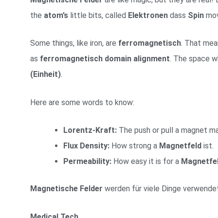
the
atom’s
little bits, called
Elektronen
dass
Spin
mov
Some things, like iron, are
ferromagnetisch
. That mea
as
ferromagnetisch
domain
alignment
. The space w
(Einheit)
.
Here are some words to know:
Lorentz-Kraft:
The push or pull a magnet m
Flux Density:
How strong a
Magnetfeld
ist.
Permeability:
How easy it is for a
Magnetfe
Magnetische Felder
werden für viele Dinge verwendet
Medical Tech