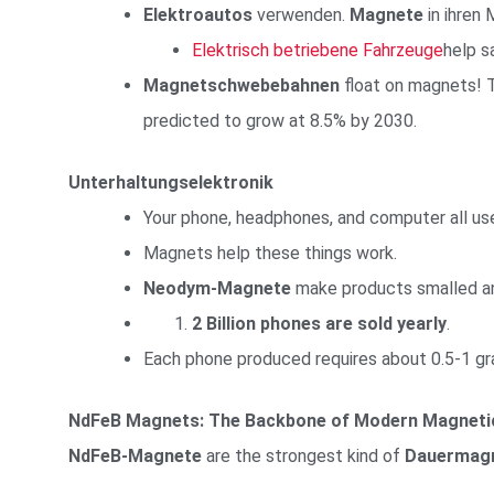
Elektroautos
verwenden.
Magnete
in ihren 
Elektrisch betriebene Fahrzeuge
help s
Magnetschwebebahnen
float on magnets! T
predicted to grow at 8.5% by 2030.
Unterhaltungselektronik
Your phone, headphones, and computer all u
Magnets help these things work.
Neodym-Magnete
make products smalled and
2 Billion phones are sold yearly
.
Each phone produced requires about 0.5-1 g
NdFeB Magnets: The Backbone of Modern Magnetic
NdFeB-Magnete
are the strongest kind of
Dauermag