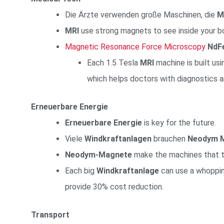
Die Ärzte verwenden große Maschinen, die
M
MRI
use strong magnets to see inside your b
Magnetic Resonance Force Microscopy
NdF
Each 1.5 Tesla
MRI
machine is built us
which helps doctors with diagnostics 
Erneuerbare Energie
Erneuerbare Energie
is key for the future.
Viele
Windkraftanlagen
brauchen
Neodym
Neodym-Magnete
make the machines that tu
Each big
Windkraftanlage
can use a whoppi
provide 30% cost reduction.
Transport