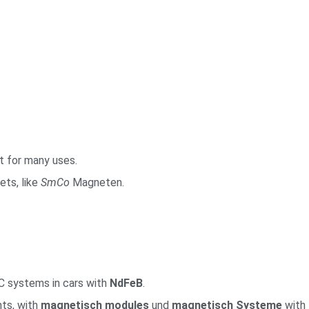
t for many uses.
ts, like
SmCo
Magneten.
C systems in cars with
NdFeB
.
ts, with
magnetisch
modules
und
magnetisch
Systeme
with