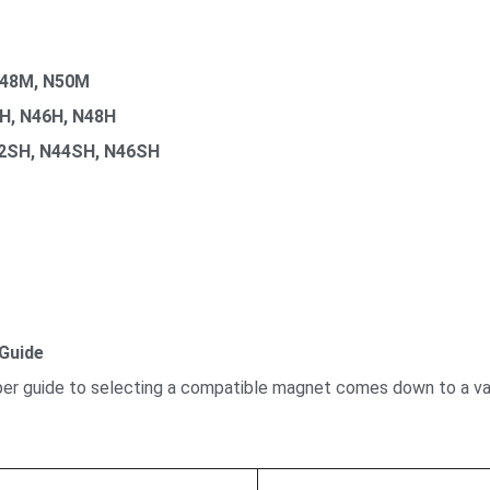
N48M, N50M
4H, N46H, N48H
42SH, N44SH, N46SH
Guide
per guide to selecting a compatible magnet comes down to a var