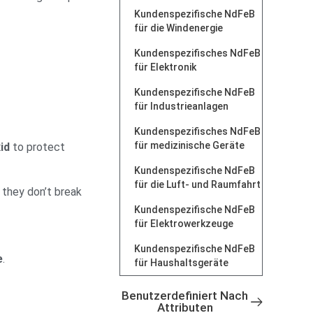
Kundenspezifische NdFeB
für die Windenergie
Kundenspezifisches NdFeB
für Elektronik
Kundenspezifische NdFeB
für Industrieanlagen
Kundenspezifisches NdFeB
für medizinische Geräte
id
to protect
Kundenspezifische NdFeB
für die Luft- und Raumfahrt
 they don’t break
Kundenspezifische NdFeB
für Elektrowerkzeuge
Kundenspezifische NdFeB
e
.
für Haushaltsgeräte
Benutzerdefiniert Nach
Attributen