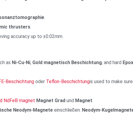
sonanztomographie
.
ic thrusters
.
ieving accuracy up to ±0.02mm.
uch as
Ni-Cu-Ni
,
Gold
magnetisch
Beschichtung
, and hard
Epox
E-Beschichtung
oder
Teflon-Beschichtung
is used to make sure
ed NdFeB magnet
Magnet Grad
und
Magnet
.
fische Neodym-Magnete
einschließen.
Neodym-Kugelmagnet