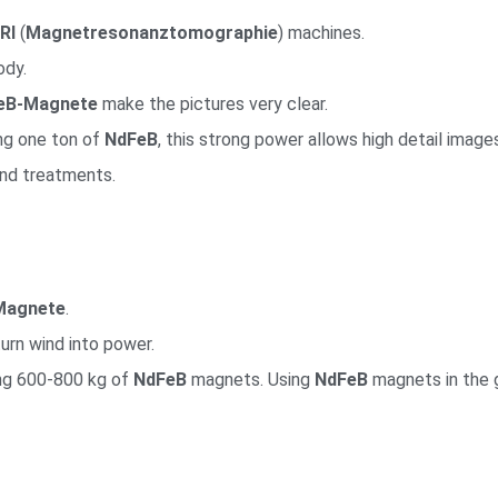
RI
(
Magnetresonanztomographie
) machines.
ody.
eB-Magnete
make the pictures very clear.
ing one ton of
NdFeB
, this strong power allows high detail imag
and treatments.
Magnete
.
rn wind into power.
ng 600-800 kg of
NdFeB
magnets. Using
NdFeB
magnets in the 