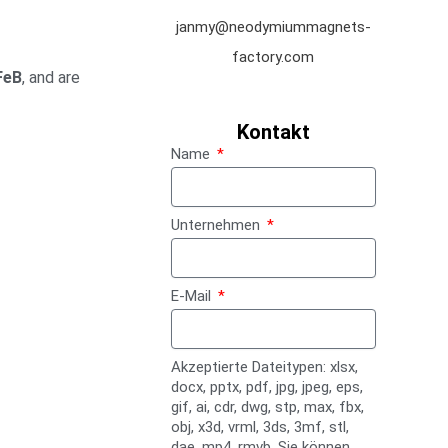
janmy@neodymiummagnets-
factory.com
FeB
, and are
Kontakt
Name
Unternehmen
E-Mail
Akzeptierte Dateitypen: xlsx,
docx, pptx, pdf, jpg, jpeg, eps,
gif, ai, cdr, dwg, stp, max, fbx,
obj, x3d, vrml, 3ds, 3mf, stl,
dae, mp4, rmvb. Sie können