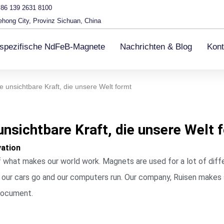
86 139 2631 8100
ehong City, Provinz Sichuan, China
spezifische NdFeB-Magnete
Nachrichten & Blog
Kont
 unsichtbare Kraft, die unsere Welt formt
unsichtbare Kraft, die unsere Welt 
vation
of what makes our world work. Magnets are used for a lot of diff
ing our cars go and our computers run. Our company, Ruisen make
 document.